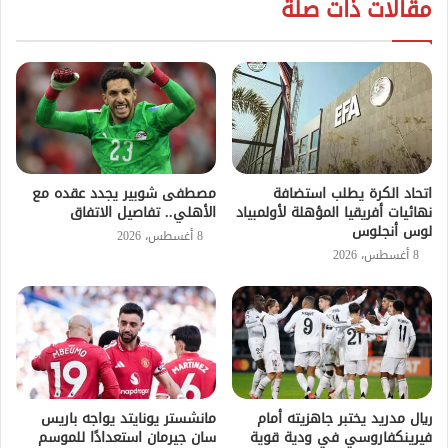
مقالات ذات صلة
اتحاد الكرة يطلب استضافة
مصطفى شوبير يجدد عقده مع
نهائيات أفريقيا المؤهلة لأولمبياد
الأهلي.. تفاصيل الاتفاق
لوس أنجلوس
8 أغسطس، 2026
8 أغسطس، 2026
ريال مدريد يختبر جاهزيته أمام
مانشستر يونايتد يواجه باريس
فيرينكفاروسي في ودية قوية
سان جيرمان استعدادًا للموسم