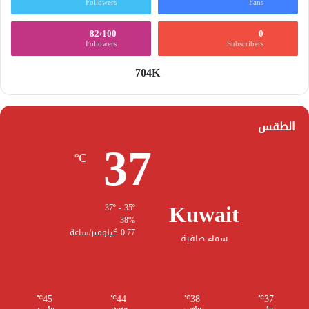
Followers
Fans
82٬100
0
Followers
Subscribers
704K
الطقس
37
℃
Kuwait
37º - 35º
38%
0.77 كيلومتر/ساعة
سماء صافية
45
44
38
37
℃
℃
℃
℃