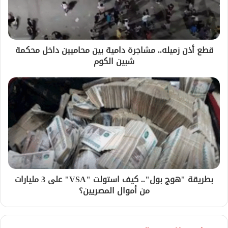
قطع أذن زميله.. مشاجرة دامية بين محاميين داخل محكمة
شبين الكوم
بطريقة "هوج بول".. كيف استولت "VSA" على 3 مليارات
من أموال المصريين؟