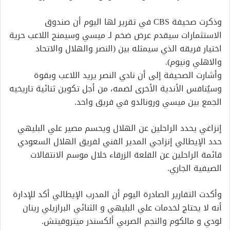
وذكرت صحيفة CBS في تقرير لها اليوم أن صندوق
الاستثمارات سيقدم عرض ضخم لـ ميسي وسيمنح اللاعب حرية
اختيار فريقه الذي سيمثله بين (النصر والهلال والاتحاد
والاهلي ونيوم).
وأشارت الصحيفة إلى أن نادي النصر يريد اللاعب وبقوة
وسيُنافس الأندية الأخرى لضمه، من أجل تكوين ثنائية تاريخيه
الجمع بين ميسي ورونالدو في فريق واحد.
إنزاغي يحدد الراحلين عن الهلال ويحسم مصير علي البليهي
حدد الإيطالي إنزاجي المدير الفني لفريق الهلال السعودي
قائمة الراحلين عن القلعة الزرقاء خلال موسم الانتقالات
الصيفية الجاري.
وأكدت التقارير الصادرة اليوم أن المدرب الإيطالي أكد للإدارة
أنه لا يحتاج لخدمات علي البليهي و الثنائي البرازيلي رينان
لودي و مالكوم والنجم الصربي ألكسندر ميتروفيتش.