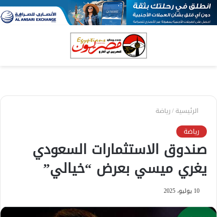
بحث
الق
عن
الرئيسية
/
رياضة
رياضة
صندوق الاستثمارات السعودي
يغري ميسي بعرض “خيالي”
10 يوليو، 2025