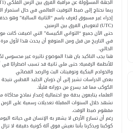
الجهة المسؤولة عن مراقبة الفرق بين الزمن الفلكي (UT1) والزمن الذري (TAI).
ربما نحتاج إلى ضبط التوقيت العالمي في حال استمرار ال
إجراء غير مسبوق يُعرف باسم “الثانية السالبة” وهو حذ
(UTC) لتعويض الفرق بين الزمنين.
حتى الآن جميع “الثواني الكبيسة” التي اضيفت كانت موج
الحالي.
هنا يجب التاكيد بان هذا الموضوع تاثيره غير محسوس لك
والخوادم البنكية وتوقيتات البث والرصد الفضائي
بعض الدراسات تشير إلى أن ذوبان الجليد القطبي نتيجة ال
الكوكب مما قد يسرع من دورانه قليلًا.
العلماء يتابعون بدقة مع احتمالية إصدار نماذج محاكاة م
نشهد خلال السنوات المقبلة تعديلات رسمية على الزمن ا
مفهوم ضبط الوقت.
رغم أن تسارع الأرض لا يشعر به الإنسان في حياته اليو
كوكبنا ويذكرنا بأننا نعيش فوق آلة كونية دقيقة لا تزال 