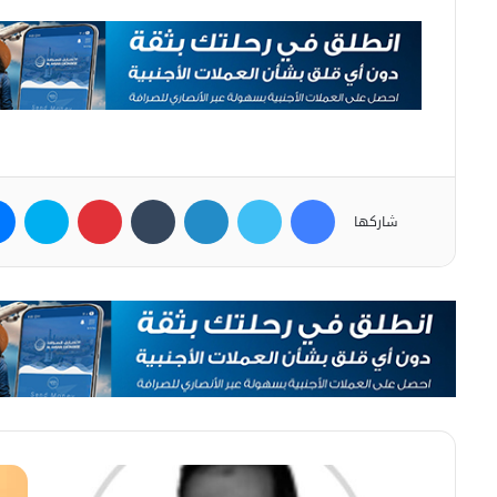
فيسبوك
تويتر
لينكدإن
بينتيريست
سكاي
شاركها