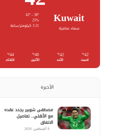
Kuwait
42º - 38º
25%
3.21 كيلومتر/ساعة
سماء صافية
44
40
42
42
℃
℃
℃
℃
السبت
الأحد
الأثنين
الثلاثاء
الأخيرة
مصطفى شوبير يجدد عقده
مع الأهلي.. تفاصيل
الاتفاق
8 أغسطس، 2026