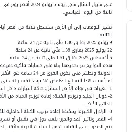
ثانية من اليوم القياسي.
تشير التوقعات إلى أن الأرض ستسجل ثلاثة من أقصر أيام 
التالية:
9 يوليو 2025 بفارق 1.30 ملّي ثانية عن 24 ساعة
22 يوليو 2025 بفارق 1.38 ملّي ثانية عن 24 ساعة
5 أغسطس 2025 بفارق 1.51 ملّي ثانية عن 24 ساعة
هذه التواريخ تم تحديدها بناءً على حسابات فلكية دقيق
الدولية وتظهر متى يكون الفرق عن 24 ساعة هو الأكبر خلال العام
اما أسباب هذا التسارع الغامض فلا يوجد تفسير له حتى ا
1- تغيرات في نواة الأرض السائل: حركة التيارات داخل النواة قد تؤثر على سرعة الدوران.
2- ذوبان الجليد وتوزيع الكتلة: إعادة توزيع المياه من ا
الذاتي للأرض.
3- الزلازل الكبيرة: يمكنها إعادة ترتيب الكتلة الداخلية للكوكب.
4- القمر وتأثير المد والجزر: يلعب دورًا في تقليل أو تسريع دوران الأرض حسب موقعه.
يتم الحصول على القياسات من الساعات الذرية فائقة الد