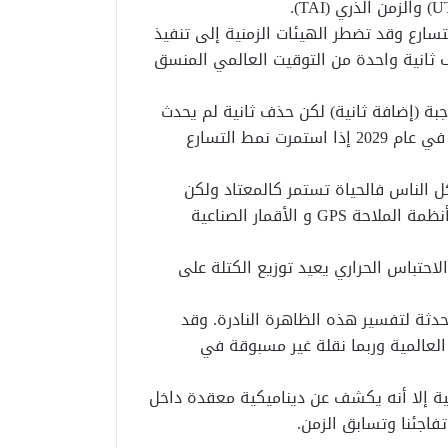
تسارع وقد تضطر الهيئات الزمنية إلى تنفيذ
ف ثانية واحدة من التوقيت العالمي المنسق
بة (إضافة ثانية) لكن حذف ثانية لم يحدث
في التاريخ من قبل ومن المتوقع أن يحدث هذا لأول مرة في عام 2029 إذا استمرت نمط التسارع
ل الناس فالحياة تستمر كالمعتاد ولكن
للأنظمة الرقمية: حتى ملي ثانية قد تسبب اضطرابًا في أنظمة الملاحة GPS و الأقمار الصناعية
احتباس الحراري يعيد توزيع الكتلة على
حدثة لتفسير هذه الظاهرة النادرة. وقد
لعالمية وربما نقلة غير مسبوقة في
مية إلا أنه يكشف عن ديناميكية معقدة داخل
تفاجئنا وتسابق الزمن.