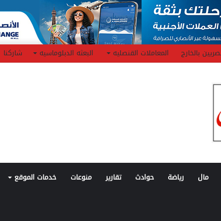
صريين بالخارج
المعاملات القنصليه
البعثه الدبلوماسيه
شاركنا
مال
رياضة
حوادث
تقارير
منوعات
خدمات الموقع