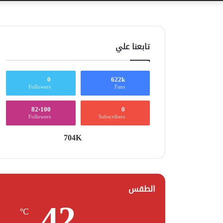
تابعنا علي
0
622k
Followers
Fans
82٬100
0
Followers
Subscribers
704K
الطقس
42
℃