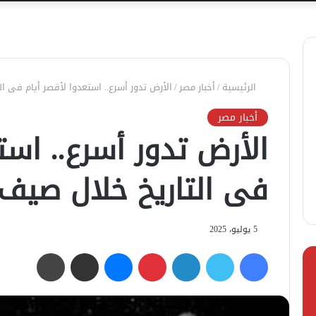
الرئيسية
/
أخبار مصر
/
الأرض تدور أسرع.. استعدوا لأقصر أيام فى التار
أخبار مصر
الأرض تدور أسرع.. است
فى التاريخ خلال صيف 025
5 يوليو، 2025
فيسبوك
تويتر
لينكدإن
بينتيريست
ماسنجر
مشاركة عبر البريد
طباعة