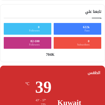
تابعنا علي
0
622k
Followers
Fans
82٬100
0
Followers
Subscribers
704K
الطقس
39
℃
Kuwait
43º - 37º
23%