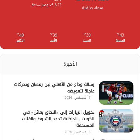
6.77 كيلومتر/ساعة
سماء صافية
40
39
39
43
℃
℃
℃
℃
الجمعة
السبت
الأحد
الأثنين
الأخيرة
رسالة وداع من الأهلي لبن رمضان وتحركات
عاجلة لتعويضه
6 أغسطس، 2026
تحويل الزيارات إلى «التحاق بعائل» في
الكويت.. الداخلية تحدد الشروط والفئات
المستحقة
6 أغسطس، 2026