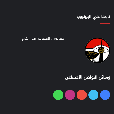
تابعنا علي اليوتيوب
مصريون : للمصريين في الخارج
وسائل التواصل الأجتماعي
فيسبوك
تويتر
يوتيوب
انستقرام
واتساب