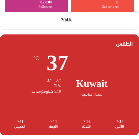
82٬100
0
Followers
Subscribers
704K
الطقس
37
℃
Kuwait
37º - 37º
71%
5.19 كيلومتر/ساعة
سماء صافية
41
44
44
37
℃
℃
℃
℃
الأثنين
الثلاثاء
الأربعاء
الخميس