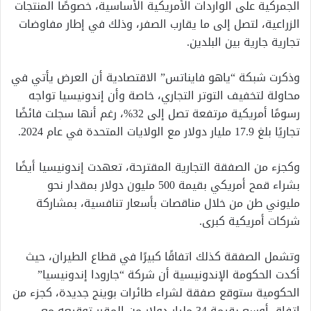
الجمركية على الواردات الأمريكية الأساسية، خصوصًا المنتجات
الزراعية، لتصل إلى ما يقارب الصفر، وذلك في إطار مفاوضات
تجارية جارية بين البلدين.
وذكرت شبكة “ياهو فايناتس” الاقتصادية أن العرض يأتي في
محاولة لتخفيف التوتر التجاري، خاصة وأن إندونيسيا تواجه
رسومًا أمريكية مرتفعة تصل إلى 32%، رغم أنها سجلت فائضًا
تجاريًا بلغ 17.9 مليار دولار مع الولايات المتحدة في عام 2024.
وكجزء من الصفقة التجارية المقترحة، تعهدت إندونيسيا أيضًا
بشراء قمح أمريكي بقيمة 500 مليون دولار بمقدار نحو
مليوني طن من خلال مناقصات بأسعار تنافسية، بمشاركة
شركات أمريكية كبرى.
وتشمل الصفقة كذلك اتفاقًا كبيرًا في قطاع الطيران، حيث
أكدت الحكومة الإندونيسية أن شركة “جارودا إندونيسيا”
الحكومية ستوقع صفقة لشراء طائرات بوينج جديدة، كجزء من
اتفاق أوسع بقيمة 34 مليار دولار من المقرر توقيعه مع