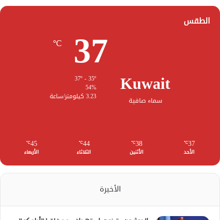
الطقس
37
℃
Kuwait
37º - 35º
54%
3.23 كيلومتر/ساعة
سماء صافية
45
44
38
37
℃
℃
℃
℃
الأحد
الأثنين
الثلاثاء
الأربعاء
الأخيرة