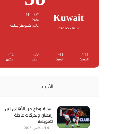
Kuwait
44º - 38º
24%
5.32 كيلومتر/ساعة
سماء صافية
41
39
41
44
℃
℃
℃
℃
الجمعة
السبت
الأحد
الأثنين
الأخيرة
رسالة وداع من الأهلي لبن
رمضان وتحركات عاجلة
لتعويضه
6 أغسطس، 2026