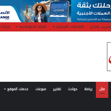
صريين بالخارج
المعاملات القنصليه
البعثه الدبلوماسيه
شاركنا
مال
رياضة
حوادث
تقارير
منوعات
خدمات الموقع