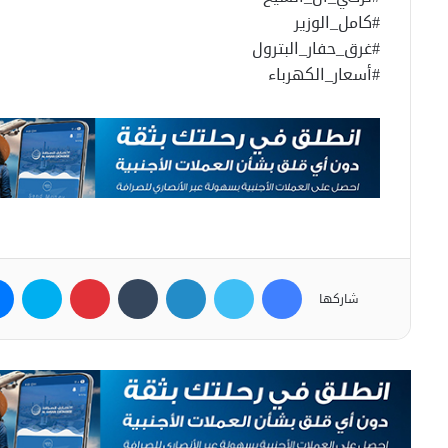
#كامل_الوزير
#غرق_حفار_البترول
#أسعار_الكهرباء
فيسبوك
تويتر
لينكدإن
بينتيريست
سكاي
شاركها