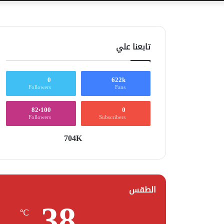
تابعنا علي
0
622k
Followers
Fans
82٬100
0
Followers
Subscribers
704K
الطقس
38
℃