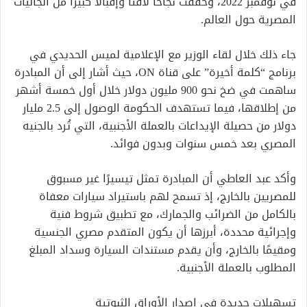
في نوفمبر 2022، وحققت نجاحًا لافتًا وإقبالًا كبيرًا من الجاليات
المصرية حول العالم.
جاء ذلك خلال لقاء الوزير مع الإعلامية لميس الحديدي في
برنامج “كلمة أخيرة” على قناة ON، حيث أشار إلى أن المبادرة
ساهمت في ضخ نحو 900 مليون دولار خلال أول خمسة أشهر
من إطلاقها، فيما تستهدف الحكومة الوصول إلى 2.5 مليار
دولار من حصيلة الإيداعات بالعملة الأجنبية، التي تُرد بالجنيه
المصري بعد خمس سنوات وبدون فوائد.
وأكد عبد العاطي أن المبادرة تمثل تيسيرًا غير مسبوق
للمصريين بالخارج، إذ تسمح لهم باستيراد سيارات معفاة
بالكامل من الضرائب والجمارك، مع تطبيق شروط فنية
وإجرائية محددة، أبرزها أن يكون المتقدم مصري الجنسية
ومقيمًا بالخارج، وأن يقدم مستندات السيارة وسداد المبلغ
المطلوب بالعملة الأجنبية.
تسهيلات جديدة في إصدار الأوراق الثبوتية