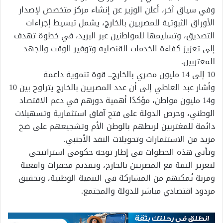
وفي سياق آخر، أعلن الوزير عن إنشاء مركز متخصص لإصدار
الأوراق الثبوتية للمصريين بالخارج، يشمل تبسيط إجراءات
التصديق، وتسليمها للمواطنين عبر البريد، في خطوة تهدف
إلى تعزيز كفاءة الخدمات القنصلية وتوفير الوقت والجهد
للمغتربين.
10 إلى 14 مليون مصري بالخارج.. قوة تنموية داعمة
وأشار عبد العاطي إلى أن عدد المصريين بالخارج يتراوح بين 10
و14 مليون مواطن، مؤكدًا أهمية دورهم في دعم الاقتصاد
الوطني، وحرص الدولة على فتح آفاق استثمارية وتسهيلات
دائمة للمغتربين لربطهم بالوطن الأم وتشجيعهم على ضخ
مزيد من الاستثمارات وتحويلات النقد الأجنبي.
وتأتي هذه الخطوات في إطار توجه حكومي استراتيجي
لتعزيز الثقة مع المصريين بالخارج، وتقديم محفزات واقعية
ومرنة تُمكنهم من المشاركة في التنمية الوطنية، وتحقيق
مردود اقتصادي مباشر للدولة والمجتمع.