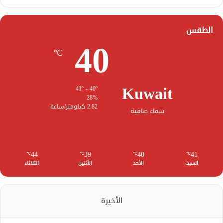
الطقس
40
℃
Kuwait
41º - 40º
28%
2.82 كيلومتر/ساعة
سماء صافية
44
39
40
41
℃
℃
℃
℃
السبت
الأحد
الأثنين
الثلاثاء
الأخيرة