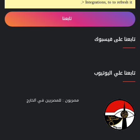
> Integrations, to to refresh it.
تابعنا
تابعنا على فيسبوك
تابعنا علي اليوتيوب
مصريون : للمصريين في الخارج