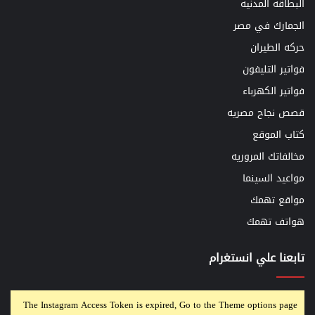
البطاقه المدنيه
الجمارك في مصر
حركه الطيران
فواتير التليفون
فواتير الكهرباء
قصص نجاح مصريه
كتاب الموقع
مخالفاتك المروريه
مواعيد السينما
مواقع تهمك
هواتف تهمك
تابعنا علي انستغرام
The Instagram Access Token is expired, Go to the Theme options page