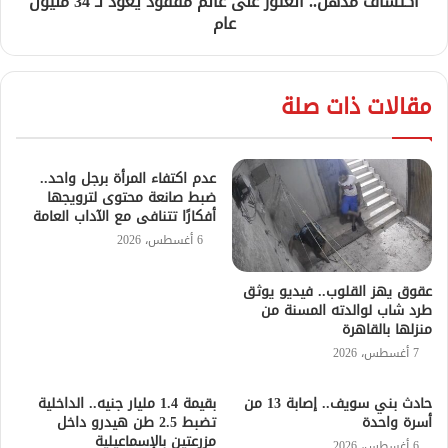
اكتشاف مذهل.. العثور على عالم مفقود يعود لـ 34 مليون
عام
مقالات ذات صلة
عدم اكتفاء المرأة برجل واحد..
ضبط صانعة محتوى لترويجها
أفكارًا تتنافى مع الآداب العامة
6 أغسطس، 2026
عقوق يهز القلوب.. فيديو يوثق
طرد شاب لوالدته المسنة من
منزلها بالقاهرة
7 أغسطس، 2026
حادث بني سويف.. إصابة 13 من
بقيمة 1.4 مليار جنيه.. الداخلية
أسرة واحدة
تضبط 2.5 طن هيدرو داخل
مزرعتين بالإسماعيلية
6 أغسطس، 2026