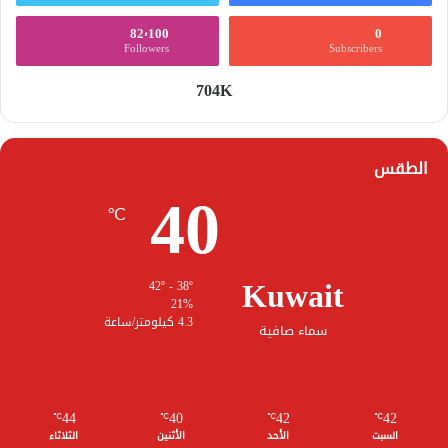
82٬100
0
Followers
Subscribers
704K
الطقس
40
℃
Kuwait
42º - 38º
21%
4.3 كيلومتر/ساعة
سماء صافية
44
40
42
42
℃
℃
℃
℃
السبت
الأحد
الأثنين
الثلاثاء