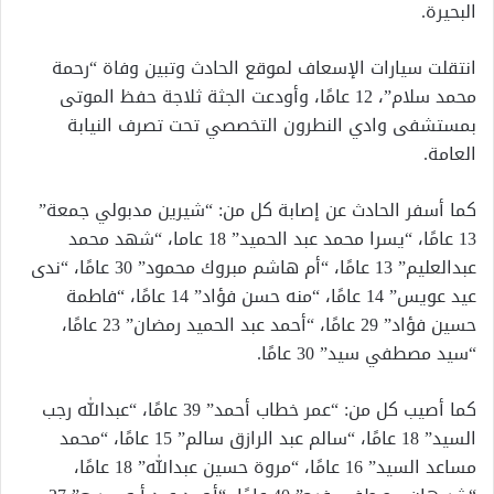
البحيرة.
انتقلت سيارات الإسعاف لموقع الحادث وتبين وفاة “رحمة
محمد سلام”، 12 عامًا، وأودعت الجثة ثلاجة حفظ الموتى
بمستشفى وادي النطرون التخصصي تحت تصرف النيابة
العامة.
كما أسفر الحادث عن إصابة كل من: “شيرين مدبولي جمعة”
13 عامًا، “يسرا محمد عبد الحميد” 18 عاما، “شهد محمد
عبدالعليم” 13 عامًا، “أم هاشم مبروك محمود” 30 عامًا، “ندى
عيد عويس” 14 عامًا، “منه حسن فؤاد” 14 عامًا، “فاطمة
حسين فؤاد” 29 عامًا، “أحمد عبد الحميد رمضان” 23 عامًا،
“سيد مصطفي سيد” 30 عامًا.
كما أصيب كل من: “عمر خطاب أحمد” 39 عامًا، “عبدالله رجب
السيد” 18 عامًا، “سالم عبد الرازق سالم” 15 عامًا، “محمد
مساعد السيد” 16 عامًا، “مروة حسين عبدالله” 18 عامًا،