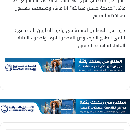
“شريهان مصطفي فرج” 40 عامًا، “أحمد عيد أبو سريع” 27
عامًا، “خديجة حسين عبدالله” 14 عامًا، وجميعهم مقيمون
بمحافظة الفيوم.
جرى نقل المصابين لمستشفى وادي النطرون التخصصي؛
لتلقي العلاج اللازم، وحرر المحضر اللازم، وأخطرت النيابة
العامة لمباشرة التحقيق.