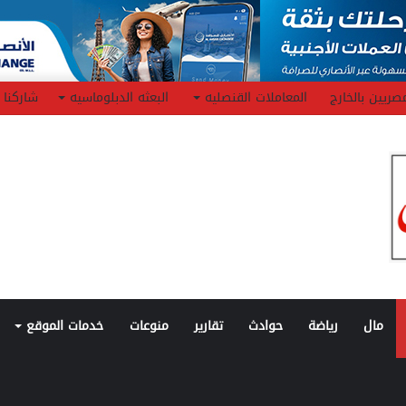
صريين بالخارج
المعاملات القنصليه
البعثه الدبلوماسيه
شاركنا
مال
رياضة
حوادث
تقارير
منوعات
خدمات الموقع