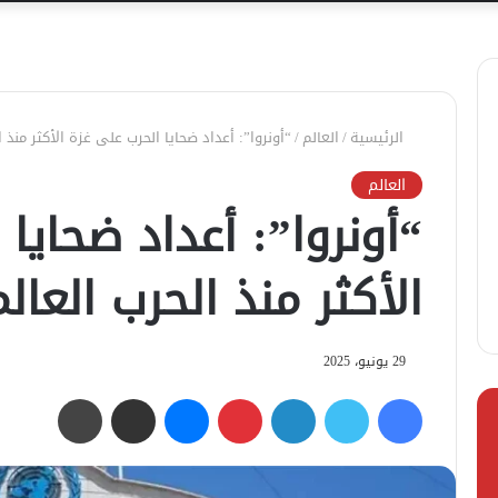
الرئيسية
/
العالم
/
“أونروا”: أعداد ضحايا الحرب على غزة الأكثر منذ ال
العالم
“أونروا”: أعداد ضحايا
الأكثر منذ الحرب العالم
29 يونيو، 2025
فيسبوك
تويتر
لينكدإن
بينتيريست
ماسنجر
مشاركة عبر البريد
طباعة