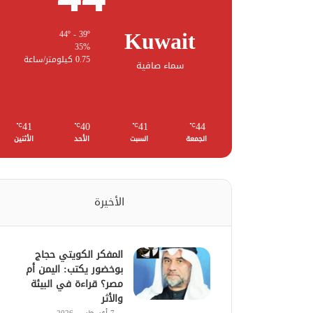
Kuwait
44º - 39º
35%
0.75 كيلومتر/ساعة
سماء صافية
41
40
41
44
℃
℃
℃
℃
الجمعة
السبت
الأحد
الأثنين
الأخيرة
المفكر الكويتي حجاج
بوخضور يكتب: اليمن أم
مصر؟ قراءة في البيئة
والأثر