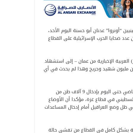
ين “أونروا” عدنان أبو حسنة اليوم الأحد،
 عدد ضحايا الحرب الإسرائيلية على القطاع
العربية الإخبارية من عمان – إلى استشهاد
ادل أكثر من مليون شهيد وجريح وهذا لم يحدث في أي
وأوضح أن الجيش الإسرائيلي سمح فقط منذ 19 مايو الماضي حتى اليوم بإدخال 9 آلاف طن من
لسطيني في قطاع غزة، مؤكدا أن الأوضاع
ي ظل وضع العراقيل أمام إدخال المساعدات
حية بشكل كامل في القطاع من تفشي حالة