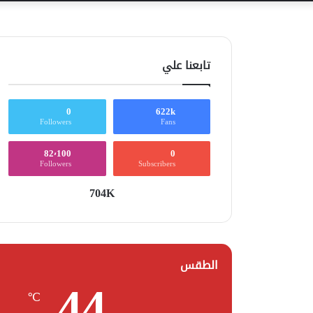
تابعنا علي
0
622k
Followers
Fans
82٬100
0
Followers
Subscribers
704K
الطقس
44
℃