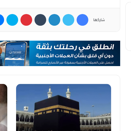
فيسبوك
تويتر
لينكدإن
بينتيريست
سكاي
شاركها