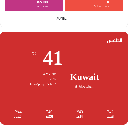
82٬100
0
Followers
Subscribers
704K
الطقس
41
℃
Kuwait
42º - 36º
25%
6.57 كيلومتر/ساعة
سماء صافية
44
40
40
42
℃
℃
℃
℃
السبت
الأحد
الأثنين
الثلاثاء