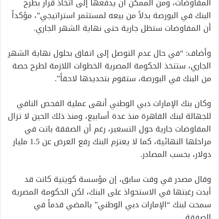
المفاوضات، ومن الممكن أن يدفعها إلى اتخاذ قرار بطرح
البنك في البورصة بدلاً من بيعه لمستثمر استراتيجي”، مؤكداً
أن المفاوضات ستظل جارية حتى نهاية الشهر الجاري.
وأضاف: “في حال عدم التوصل إلى اتفاق بحلول نهاية الشهر
الجاري، ستتخذ الحكومة المصرية الخطوات اللازمة لطرح حصة
من البنك في البورصة، ستقوم بتحديدها لاحقاً”.
وكان بنك الإمارات دبي الوطني أنهى عملية الفحص النافي
للجهالة لبنك القاهرة منذ عدة أسابيع، ومنذ ذلك الحين لا تزال
المفاوضات جارية حول التسعير، رغم أن الصفقة باتت في
مراحلها النهائية، كما لا يعتزم البنك رفع العرض عن 1.5 مليار
دولار، بحسب المصادر.
وقال مصدر في وقت سابق، إن مؤسسة كويتية كانت قد
أبدت رغبتها في الاستحواذ على البنك، لكن الحكومة المصرية
سمحت لبنك “الإمارات دبي الوطني” بالمضي قدماً في
الصفقة.