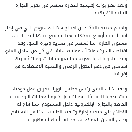
وتعد مصر بوابة إقليمية للتجارة تسهم في تعزيز التجارة
البينية الافريقية.
واختتم حديثه بالتأكيد أن افتتاح هذا المستودع يأتي في إطار
استراتيجية أوسع تنفذها جوميا لتوسيع بنيتها التحتية على
مستوى القارة، بما يُسهم في تسريع وتيرة النمو، وقد
افتتحت الشركة منشآت مماثلة سابقًا في كل من ساحل العاج،
ونيجيريا، وغانا، والمغرب، مما يعزز مكانة “جوميا” كشريك
أساسي في دعم التحول الرقمي والتنمية الاقتصادية في
إفريقيا.
وعقب ذلك، التقى رئيس مجلس الوزراء بفريق عمل جوميا،
حيث قدّموا له شرحًا تفصيليًا حول دورة العمليات اللوجستية
الخاصة بالتجارة الإلكترونية داخل المستودع، مما أتاح له
الاطلاع على كيفية إدارة وتنفيذ الطلبات؛ بدءًا من الاستلام
وحتى الشحن للعملاء في مختلف أنحاء الجمهورية.