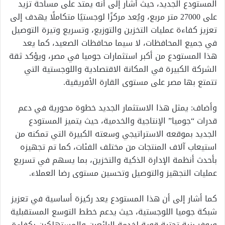
المستودع الجديد، حيث أشار إلى أنه يمتد على مساحة تزيد
على 27000 متر مربع، ويُعد مركزًا لوجستيًا متكاملًا يهدف إلى
تعزيز كفاءة عمليات التخزين والتوزيع، وتسريع وتيرة التوصيل
في جميع المحافظات، لا سيما محافظات الصعيد، كما يعد
هذا المستودع من أكبر استثمارات جوميا في مصر، ويؤكد ثقة
الشركة الكبيرة في المكانة الاقتصادية واللوجستية التي
تتمتع بها مصر على مستوى القارة الأفريقية.
وأضاف: يمثل هذا الاستثمار الجديد خطوة محورية في دعم
قدرات “جوميا” الإنتاجية والخدمية، حيث يتميز المستودع
الجديد بموقعه الاستراتيجي وسعته الكبيرة التي تمكنه من
استيعاب آلاف المنتجات من مختلف الفئات، كما تم تجهيزه
بأحدث أنظمة الإدارة الذكية والتخزين، بما يسهم في تسريع
عمليات التجهيز والتوصيل وتحسين مستوى رضا العملاء.
كما أشار إلى أن هذا المستودع يعد ركيزة أساسية في تعزيز
شبكة جوميا اللوجستية، حيث يدعم خطط التوسع المستقبلية
ويوفر بنية تحتية قوية لخدمة البائعين والمستهلكين بكفاءة