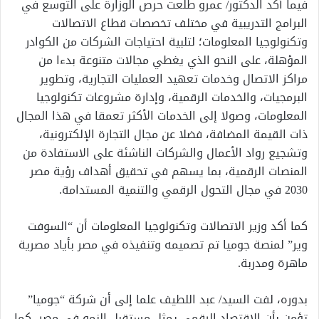
فيما أكد الدكتور/ عمرو طلعت حرص الوزارة على التوسع في
البرامج التدريبية في مختلف تخصصات قطاع الاتصالات
وتكنولوجيا المعلومات؛ لتلبية احتياجات الشركات من الكوادر
المؤهلة، على النحو الذي يغطي مجالات متنوعة بدءا من
مراكز الاتصال وخدمات تعهيد العمليات التجارية، وتطوير
البرمجيات، والخدمات الرقمية، وإدارة مشروعات تكنولوجيا
المعلومات، وصولا إلى الخدمات الأكثر تعمقا في هذا المجال
ذات القيمة المضافة، فضلا عن مجال التجارة الإلكترونية،
وتشجيع رواد الأعمال والشركات الناشئة على الاستفادة من
المنصات الرقمية، بما يسهم في تحقيق أهداف رؤية مصر
2030 في مجال التحول الرقمي والتنمية المستدامة.
كما أكد وزير الاتصالات وتكنولوجيا المعلومات أن “السوفت
وير” لمنصة جوميا تم تصميمه وتنفيذه في مصر بأياد مصرية
ماهرة ومدربة.
بدوره، لفت السيد/ عبد اللطيف علما إلى أن شركة “جوميا”
تؤمن بأن الاقتصاد الرقمي يمثل مستقبل النمو في مصر، كما