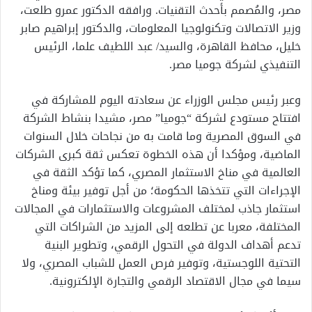
مصر، والمُصمم بأحدث التقنيات. ورافقه الدكتور عمرو طلعت،
وزير الاتصالات وتكنولوجيا المعلومات، والدكتور إبراهيم صابر
خليل، محافظ القاهرة، والسيد/ عبد اللطيف علما، الرئيس
التنفيذي لشركة جوميا مصر.
وعبر رئيس مجلس الوزراء عن سعادته اليوم للمشاركة في
افتتاح مستودع لشركة “جوميا” مصر، مشيدا بنشاط الشركة
في السوق المصرية وما قامت به من نجاحات خلال السنوات
الماضية، ومؤكدا أن هذه الخطوة تعكس ثقة كبرى الشركات
العالمية في مناخ الاستثمار المصري، كما تؤكد الثقة في
الإجراءات التي تتخذها الحكومة؛ من أجل توفير بيئة ومناخ
استثمار جاذب لمختلف المشروعات والاستثمارات في المجالات
المختلفة، معربا عن تطلعه إلى المزيد من الشراكات التي
تدعم أهداف الدولة في التحول الرقمي، وتطوير البنية
التحتية اللوجستية، وتوفير فرص العمل للشباب المصري، ولا
سيما في مجال الاقتصاد الرقمي والتجارة الإلكترونية.