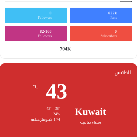
0
622k
Followers
Fans
82٬100
0
Followers
Subscribers
704K
الطقس
43
℃
Kuwait
43º - 38º
24%
1.74 كيلومتر/ساعة
سماء صافية