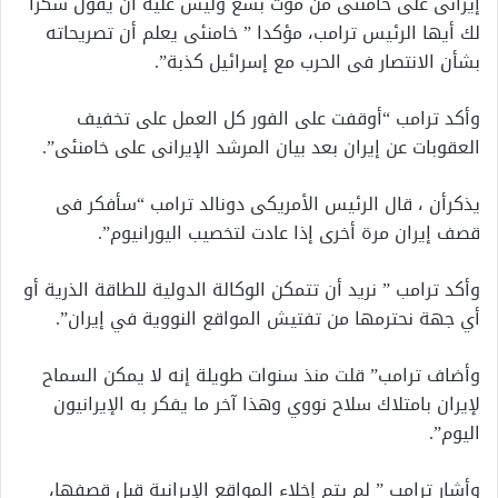
إيرانى على خامنئى من موت بشع وليس عليه أن يقول شكرا
لك أيها الرئيس ترامب، مؤكدا ” خامنئى يعلم أن تصريحاته
بشأن الانتصار فى الحرب مع إسرائيل كذبة”.
وأكد ترامب “أوقفت على الفور كل العمل على تخفيف
العقوبات عن إيران بعد بيان المرشد الإيرانى على خامنئى”.
يذكرأن ، قال الرئيس الأمريكى دونالد ترامب “سأفكر فى
قصف إيران مرة أخرى إذا عادت لتخصيب اليورانيوم”.
وأكد ترامب ” نريد أن تتمكن الوكالة الدولية للطاقة الذرية أو
أي جهة نحترمها من تفتيش المواقع النووية في إيران”.
وأضاف ترامب” قلت منذ سنوات طويلة إنه لا يمكن السماح
لإيران بامتلاك سلاح نووي وهذا آخر ما يفكر به الإيرانيون
اليوم”.
وأشار ترامب ” لم يتم إخلاء المواقع الإيرانية قبل قصفها،