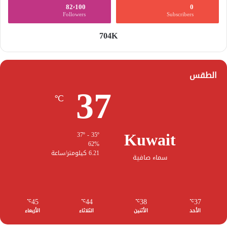
82٬100
0
Followers
Subscribers
704K
الطقس
37
℃
Kuwait
37º - 35º
62%
6.21 كيلومتر/ساعة
سماء صافية
45
44
38
37
℃
℃
℃
℃
الأحد
الأثنين
الثلاثاء
الأربعاء