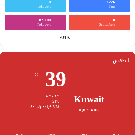
0
622k
Followers
Fans
82٬100
0
Followers
Subscribers
704K
الطقس
39
℃
Kuwait
43º - 37º
24%
5.78 كيلومتر/ساعة
سماء صافية