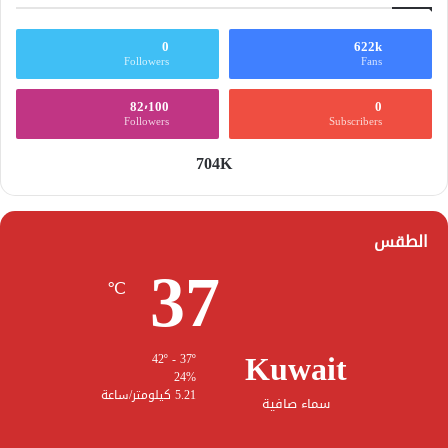
0
622k
Followers
Fans
82٬100
0
Followers
Subscribers
704K
الطقس
37
℃
Kuwait
42º - 37º
24%
5.21 كيلومتر/ساعة
سماء صافية