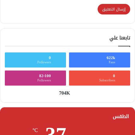
تابعنا علي
0
622k
Followers
Fans
82٬100
0
Followers
Subscribers
704K
الطقس
37
℃