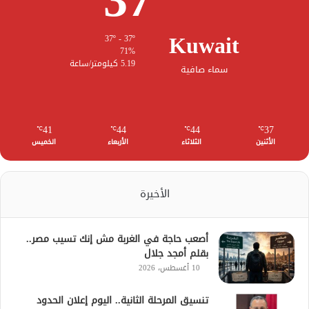
Kuwait
37º - 37º
71%
5.19 كيلومتر/ساعة
سماء صافية
41
44
44
37
℃
℃
℃
℃
الأثنين
الثلاثاء
الأربعاء
الخميس
الأخيرة
أصعب حاجة في الغربة مش إنك تسيب مصر..
بقلم أمجد جلال
10 أغسطس، 2026
تنسيق المرحلة الثانية.. اليوم إعلان الحدود