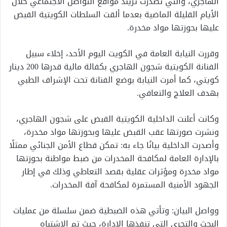
الهاجري، والتي تصدرت تريند مواقع التواصل الاجتماعي خلال
الأيام القليلة الماضية بعدما ألقت السلطات الكويتية القبض
عليها بحوزتها مواد مخدرة.
وقررت النيابة العامة في الكويت اليوم الأحد، إخلاء سبيل
الفنانة الكويتية شجون الهاجري بكفالة مالية قدرها 200 دينار
كويتي، كما أمرت النيابة بوضع الفنانة تحت الإشراف الطبي
بهدف العلاج والتعافي.
وكانت أعلنت الداخلية الكويتية القبض على شجون الهاجري،
ونشرت صورتها عقب القبض عليها وبحوزتها مواد مخدرة،
وأصدرت الداخلية بيانًا جاء به: تمكن قطاع الأمن الجنائي ممثلًا
بالإدارة العامة لمكافحة المخدرات من ضبط مواطنة بحوزتها
مواد مخدرة ومؤثرات عقلية بقصد التعاطي وذلك في إطار
الجهود الأمنية المستمرة لمكافحة آفة المخدرات.
وواصل البيان: وتأتي هذه الضبطية ضمن سلسلة من عمليات
البحث والتحري التي تنفذها الإدارة، حيث تم الاشتباه