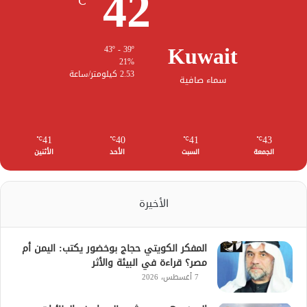
42
℃
Kuwait
43º - 39º
21%
2.53 كيلومتر/ساعة
سماء صافية
41
40
41
43
℃
℃
℃
℃
الجمعة
السبت
الأحد
الأثنين
الأخيرة
المفكر الكويتي حجاج بوخضور يكتب: اليمن أم
مصر؟ قراءة في البيئة والأثر
7 أغسطس، 2026