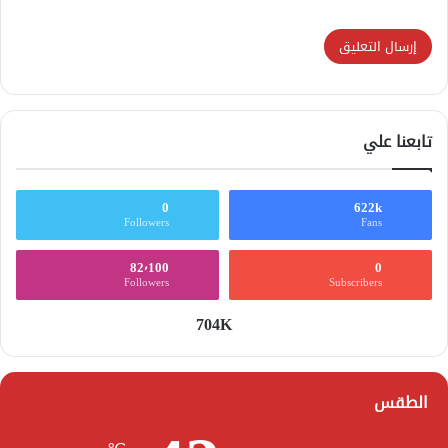
تابعنا علي
0
622k
Followers
Fans
82٬100
0
Followers
Subscribers
704K
الطقس