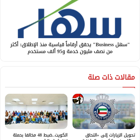
"سهل Business" يحقق أرقاماً قياسية منذ الإطلاق: أكثر
من نصف مليون خدمة و95 ألف مستخدم
مقالات ذات صلة
تحويل الزيارات إلى «التحاق
الكويت..ضبط 48 مخالفا بحملة