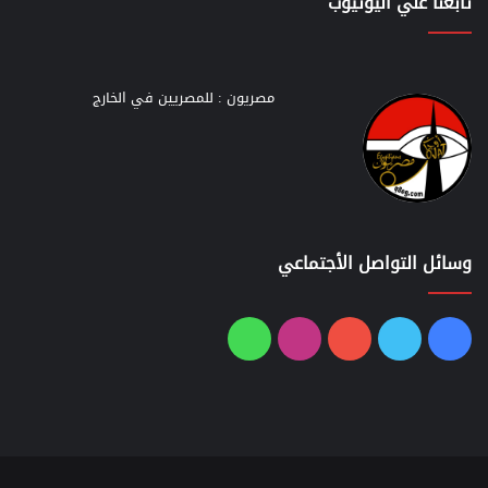
تابعنا علي اليوتيوب
مصريون : للمصريين في الخارج
وسائل التواصل الأجتماعي
فيسبوك
تويتر
يوتيوب
انستقرام
واتساب