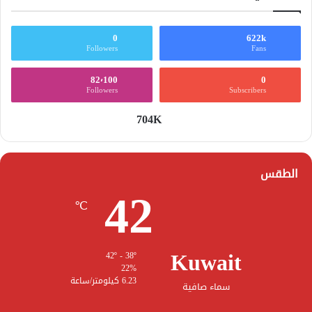
0
622k
Followers
Fans
82٬100
0
Followers
Subscribers
704K
الطقس
42
℃
Kuwait
42º - 38º
22%
6.23 كيلومتر/ساعة
سماء صافية