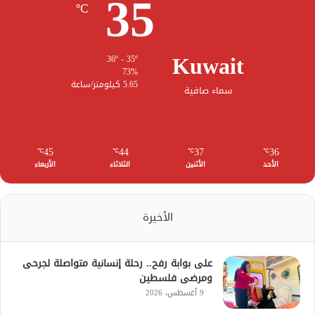
35
℃
Kuwait
36º - 35º
73%
5.65 كيلومتر/ساعة
سماء صافية
45
44
37
36
℃
℃
℃
℃
الأحد
الأثنين
الثلاثاء
الأربعاء
الأخيرة
على بوابة رفح.. رحلة إنسانية متواصلة لجرحى
ومرضى فلسطين
9 أغسطس، 2026