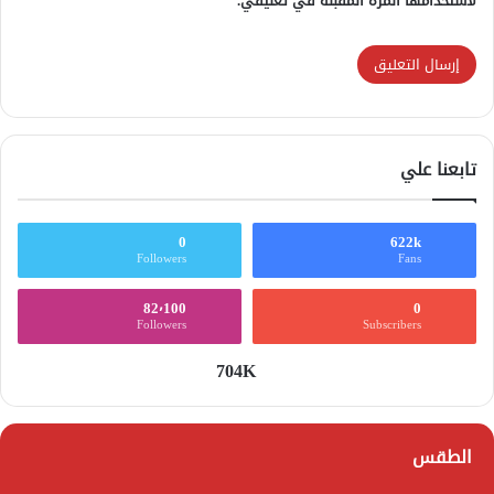
لاستخدامها المرة المقبلة في تعليقي.
تابعنا علي
0
622k
Followers
Fans
82٬100
0
Followers
Subscribers
704K
الطقس