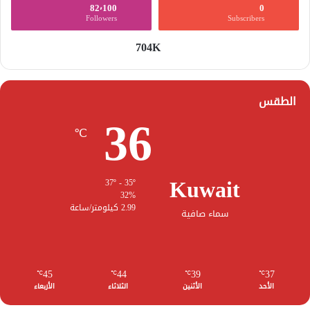
82٬100
0
Followers
Subscribers
704K
الطقس
36
℃
Kuwait
37º - 35º
32%
2.99 كيلومتر/ساعة
سماء صافية
45
44
39
37
℃
℃
℃
℃
الأحد
الأثنين
الثلاثاء
الأربعاء