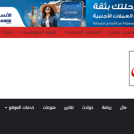
صريين بالخارج
المعاملات القنصليه
البعثه الدبلوماسيه
شاركنا
مال
رياضة
حوادث
تقارير
منوعات
خدمات الموقع