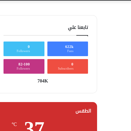
تابعنا علي
0
622k
Followers
Fans
82٬100
0
Followers
Subscribers
704K
الطقس
37
℃