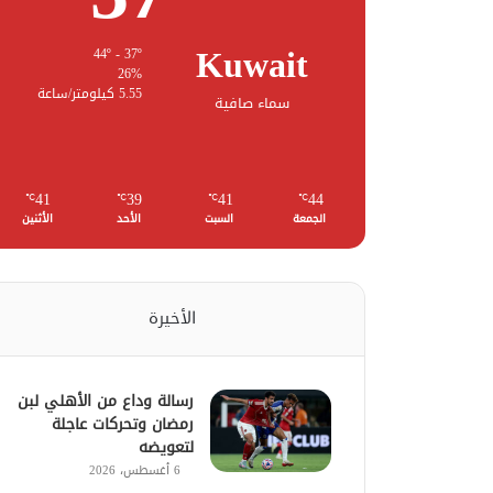
Kuwait
44º - 37º
26%
5.55 كيلومتر/ساعة
سماء صافية
41
39
41
44
℃
℃
℃
℃
الجمعة
السبت
الأحد
الأثنين
الأخيرة
رسالة وداع من الأهلي لبن
رمضان وتحركات عاجلة
لتعويضه
6 أغسطس، 2026