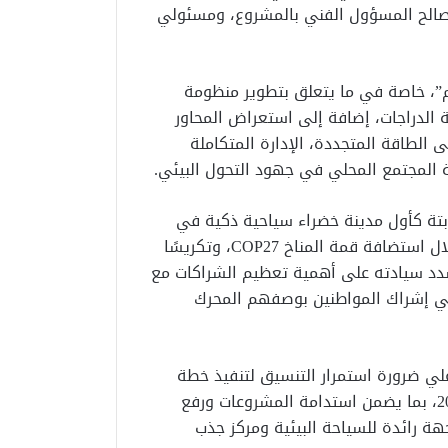
صالح المسؤول الفني بالمشروع، ومسئولي
”، خاصة في ما يتعلق بتطوير منظومة
 الدراجات، إضافة إلى استعراض المحاور
 الطاقة المتجددة، الإدارة المتكاملة
كة المجتمع المحلي في جهود التحول البيئي.
بتة كأول مدينة خضراء سياحية ذكية في
مصر والمنطقة، انطلاقًا من الإرث الذي رسخته المدينة خلال استضافة قمة المناخ COP27، وتكريسًا
 شدد سيادته على أهمية تعظيم الشراكات مع
في إشراك المواطنين بوصفهم المحرك
علي ضرورة استمرار التنسيق لتنفيذ خطة
التحول الأخضر وفق جدول زمني طموح للمرحلة 2025–2026، بما يضمن استدامة المشروعات ورفع
ة رائدة للسياحة البيئية ومركز جذب