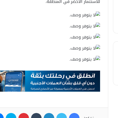
للاستثمار الأخضر في المنطقة.
فيسبوك
تويتر
لينكدإن
بينتيريست
سكاي