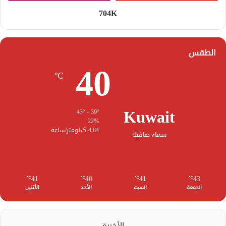
704K
الطقس
40
℃
Kuwait
43º - 39º
22%
4.84 كيلومتر/ساعة
سماء صافية
41
40
41
43
℃
℃
℃
℃
الجمعة
السبت
الأحد
الأثنين
الأخيرة