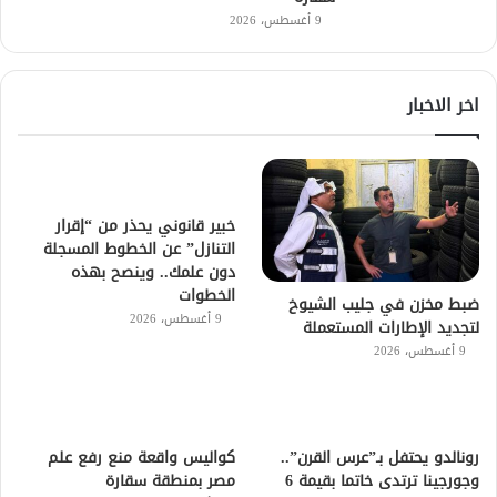
9 أغسطس، 2026
اخر الاخبار
خبير قانوني يحذر من “إقرار
التنازل” عن الخطوط المسجلة
دون علمك.. وينصح بهذه
الخطوات
ضبط مخزن في جليب الشيوخ
9 أغسطس، 2026
لتجديد الإطارات المستعملة
9 أغسطس، 2026
رونالدو يحتفل بـ”عرس القرن”..
كواليس واقعة منع رفع علم
وجورجينا ترتدى خاتما بقيمة 6
مصر بمنطقة سقارة