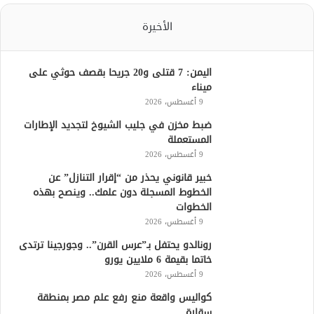
الأخيرة
اليمن: 7 قتلى و20 جريحا بقصف حوثي على
ميناء
9 أغسطس، 2026
ضبط مخزن في جليب الشيوخ لتجديد الإطارات
المستعملة
9 أغسطس، 2026
خبير قانوني يحذر من “إقرار التنازل” عن
الخطوط المسجلة دون علمك.. وينصح بهذه
الخطوات
9 أغسطس، 2026
رونالدو يحتفل بـ”عرس القرن”.. وجورجينا ترتدى
خاتما بقيمة 6 ملايين يورو
9 أغسطس، 2026
كواليس واقعة منع رفع علم مصر بمنطقة
سقارة