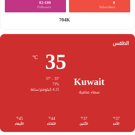
82٬100
0
Followers
Subscribers
704K
الطقس
35
℃
Kuwait
37º - 35º
73%
6.25 كيلومتر/ساعة
سماء صافية
45
44
37
37
℃
℃
℃
℃
الأحد
الأثنين
الثلاثاء
الأربعاء