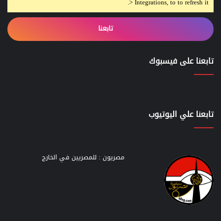
> Integrations, to to refresh it.
تابعنا
تابعنا على فيسبوك
تابعنا علي اليوتيوب
مصريون : للمصريين في الخارج