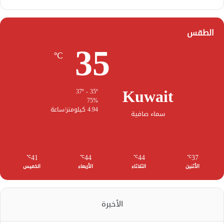
الطقس
35
℃
Kuwait
37º - 35º
75%
4.94 كيلومتر/ساعة
سماء صافية
41
44
44
37
℃
℃
℃
℃
الأثنين
الثلاثاء
الأربعاء
الخميس
الأخيرة