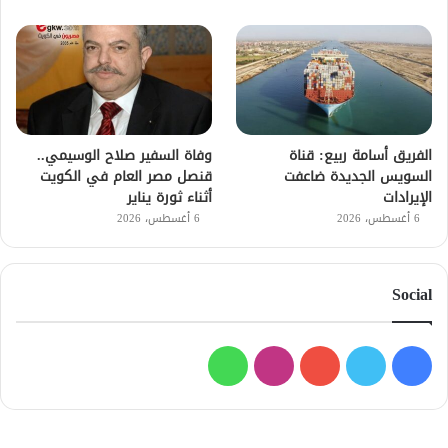
الفريق أسامة ربيع: قناة
وفاة السفير صلاح الوسيمي..
السويس الجديدة ضاعفت
قنصل مصر العام في الكويت
الإيرادات
أثناء ثورة يناير
6 أغسطس، 2026
6 أغسطس، 2026
Social
فيسبوك
تويتر
يوتيوب
انستقرام
واتساب