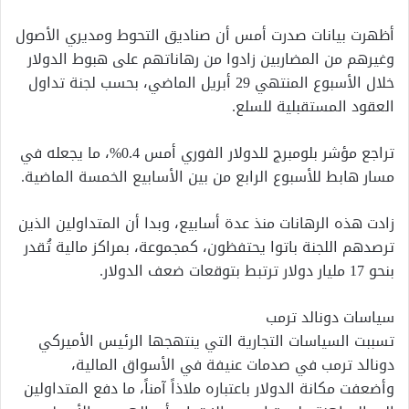
أظهرت بيانات صدرت أمس أن صناديق التحوط ومديري الأصول
وغيرهم من المضاربين زادوا من رهاناتهم على هبوط الدولار
خلال الأسبوع المنتهي 29 أبريل الماضي، بحسب لجنة تداول
العقود المستقبلية للسلع.
تراجع مؤشر بلومبرج للدولار الفوري أمس 0.4%، ما يجعله في
مسار هابط للأسبوع الرابع من بين الأسابيع الخمسة الماضية.
زادت هذه الرهانات منذ عدة أسابيع، وبدا أن المتداولين الذين
ترصدهم اللجنة باتوا يحتفظون، كمجموعة، بمراكز مالية تُقدر
بنحو 17 مليار دولار ترتبط بتوقعات ضعف الدولار.
سياسات دونالد ترمب
تسببت السياسات التجارية التي ينتهجها الرئيس الأميركي
دونالد ترمب في صدمات عنيفة في الأسواق المالية،
وأضعفت مكانة الدولار باعتباره ملاذاً آمناً، ما دفع المتداولين