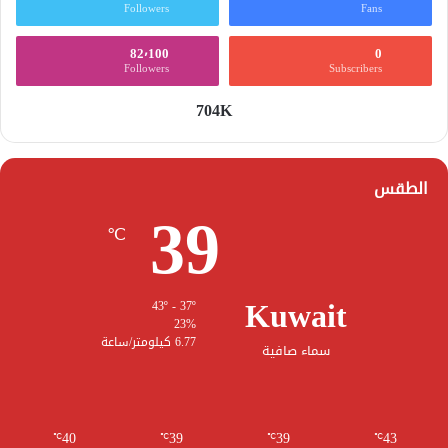
Followers
Fans
82٬100
0
Followers
Subscribers
704K
الطقس
39
℃
Kuwait
43º - 37º
23%
6.77 كيلومتر/ساعة
سماء صافية
40
39
39
43
℃
℃
℃
℃