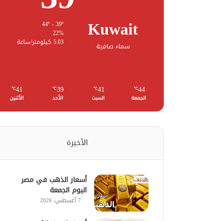
Kuwait
44º - 39º
22%
5.03 كيلومتر/ساعة
سماء صافية
41
39
41
44
℃
℃
℃
℃
الجمعة
السبت
الأحد
الأثنين
الأخيرة
أسعار الذهب في مصر
اليوم الجمعة
7 أغسطس، 2026