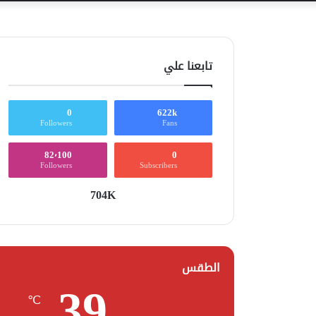
تابعنا علي
0
622k
Followers
Fans
82٬100
0
Followers
Subscribers
704K
الطقس
39
℃