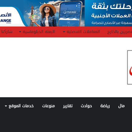
صريين بالخارج
المعاملات القنصليه
البعثه الدبلوماسيه
شاركنا
مال
رياضة
حوادث
تقارير
منوعات
خدمات الموقع