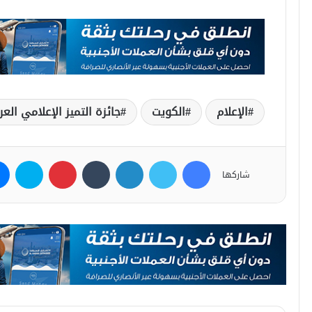
الإعلام
الكويت
جائزة التميز الإعلامي العر
فيسبوك
تويتر
لينكدإن
بينتيريست
سكاي
شاركها