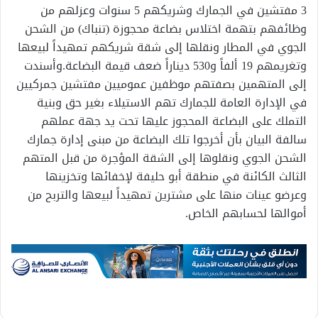
3 مفتشين في الجمارك وشريكهم 5 سنوات وعزلهم من
وظائفهم بتهمة اختلاس بضاعة محجوزة (تنباك) من الشحن
الجوي في المطار ونقلها إلى شقة شريكهم تمهيداً لبيعها
وتغريمهم 19 ألفاً و530 ديناراً ضعف قيمة البضاعة.وأسندت
إلى المتهمين بصفتهم موظفين عموميين مفتشين جمركيين
في الإدارة العامة للجمارك تهم الاستيلاء بغير حق وبنية
التملك على البضاعة المحجوز عليها تحت يد جهة عملهم
سالفة البيان بأن أخرجوا تلك البضاعة من مبنى إدارة جمارك
الشحن الجوي ونقلوها إلى الشقة المؤجرة من قبل المتهم
الثالث الكائنة في منطقة أبو حليفة لإخفائها وتخزينها
وعرضو عينات منها على مشترين تمهيداً لبيعها والتربح من
أموالها لحسابهم الخاص.