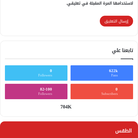
لاستخدامها المرة المقبلة في تعليقي.
تابعنا علي
0
622k
Followers
Fans
82٬100
0
Followers
Subscribers
704K
الطقس