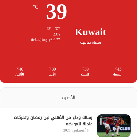
39
℃
Kuwait
43º - 37º
23%
6.77 كيلومتر/ساعة
سماء صافية
40
39
39
43
℃
℃
℃
℃
الجمعة
السبت
الأحد
الأثنين
الأخيرة
رسالة وداع من الأهلي لبن رمضان وتحركات
عاجلة لتعويضه
6 أغسطس، 2026