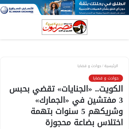
بحث
الق
عن
الرئيسية
/
حوادث و قضايا
حوادث و قضايا
الكويت.. «الجنايات» تقضي بحبس
3 مفتشين في «الجمارك»
وشريكهم 5 سنوات بتهمة
اختلاس بضاعة محجوزة