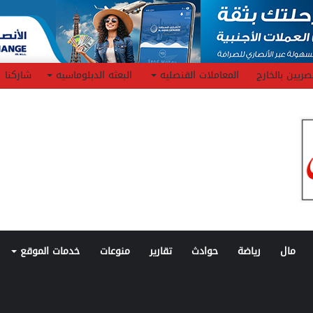
صريين بالخارج
المعاملات القنصليه
البعثه الدبلوماسيه
شاركنا
مال
رياضة
حوادث
تقارير
منوعات
خدمات الموقع