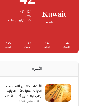
Kuwait
42º - 42º
25%
1.75 كيلومتر/ساعة
سماء صافية
45
39
40
42
℃
℃
℃
℃
السبت
الأحد
الأثنين
الثلاثاء
الأخيرة
الأرصاد: طقس الغد شديد
الحرارة نهارا مائل للحرارة
رطب ليلا على أغلب الأنحاء
8 أغسطس، 2026