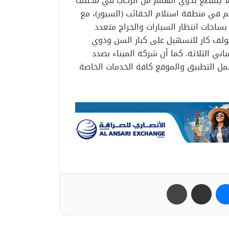
لا ينقطع بذوي الهمم من الركاب في مختلف
 في منطقة استلام الحقائب (السيور)، مع
حات انتظار السيارات والجراج متعدد
لجولف كار للتسهيل على كبار السن وذوي
اني الثلاثة. كما أن شركة الميناء بصدد
مل التطبيق والموقع كافة الخدمات الخاصة
ب
ماسنجر
مشاركة عبر البريد
طباعة