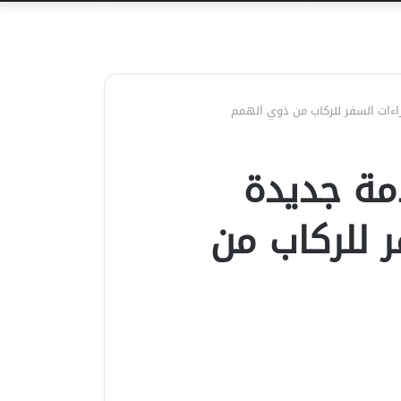
عن
اءات السفر للركاب من ذوي الهمم
مة جديدة
 للركاب من