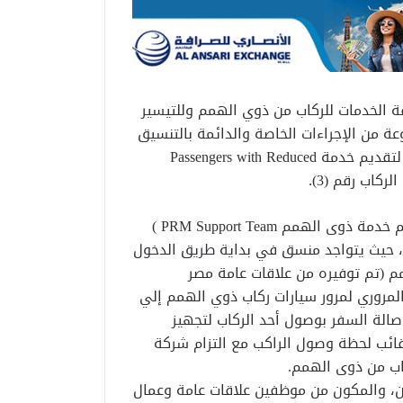
ة الخدمات للركاب من ذوي الهمم وللتيسير
 من الإجراءات الخاصة والدائمة بالتنسيق
المتبادل بين شركتي ميناء القاهرة الجوي ومصر للطيران لتقديم خدمة Passengers with Reduced
وتقدم القدمة الجديدة من خلال فريقين، منهم فريق دعم خدمة ذوى الهمم PRM Support Team )
 حيث يتواجد منسق في بداية طريق الدخول
 (تم توفيره من علاقات عامة مصر
المروري لمرور سيارات ركاب ذوي الهمم إلي
 صالة السفر بوصول أحد الركاب لتجهيز
ائب لحظة وصول الراكب مع التزام شركة
كاب من ذوى الهمم.
لشركة مصر للطيران، والمكون من موظفين علاقات عامة وعمال