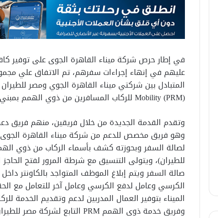
في إطار حرص شركة ميناء القاهرة الجوى على توفير كاف
عليهم في إنهاء إجراءات سفرهم، تم الاتفاق علي مجموعة
Mobility (PRM) للركاب المسافرين من ذوي الهمم بمبني الركاب رقم (3).
وهو فريق مخصص للدعم من شركة ميناء القاهرة الجوى،
لصالة السفر وبحوزته كشف بأسماء الركاب من ذوي الهمم
للطيران)، ويتولى التنسيق مع شرطة المرور لفتح الحاجز 
صالة السفر ويتم إبلاغ الموظف المتواجد بالكاونتر داخل
الكرسي وعامل لدفع الكرسي وعامل آخر للتعامل مع الحق
الميناء بتوفير العمال المدربين لدعم وتقديم الخدمة للر
وفريق خدمة ذوى الهمم PRM التابع 