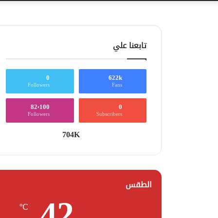
تابعنا علي
0
622k
Followers
Fans
82٬100
0
Followers
Subscribers
704K
الطقس
42
℃