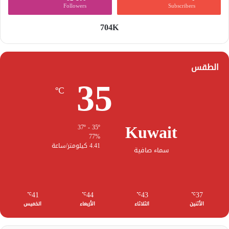
Followers
Subscribers
704K
الطقس
35
℃
Kuwait
37º - 35º
77%
4.41 كيلومتر/ساعة
سماء صافية
41
44
43
37
℃
℃
℃
℃
الأثنين
الثلاثاء
الأربعاء
الخميس