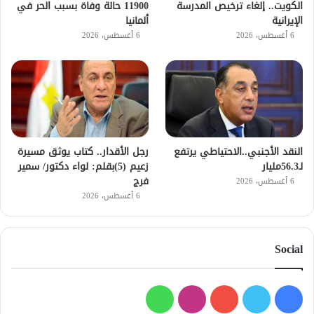
الكويت.. إلغاء ترخيص المدرسة
11900 حالة وفاة بسبب الحر في
الإيرانية
ألمانيا
6 أغسطس، 2026
6 أغسطس، 2026
النقد الأجنبي..الاحتياطي يرتفع
رجل الأقدار.. كتاب يوثق مسيرة
لـ56.3مليار
زعيم (5)بقلم: لواء دكتور/ سمير
فرج
6 أغسطس، 2026
6 أغسطس، 2026
Social
فيسبوك
تويتر
يوتيوب
انستقرام
واتساب