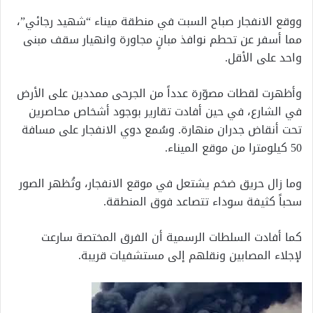
ووقع الانفجار صباح السبت في منطقة ميناء “شهيد رجائي”،
مما أسفر عن تحطم نوافذ مبانٍ مجاورة وانهيار سقف مبنى
واحد على الأقل.
وأظهرت لقطات مصوّرة عدداً من الجرحى ممددين على الأرض
في الشارع، في حين أفادت تقارير بوجود أشخاص محاصرين
تحت أنقاض جدران منهارة. وسُمع دوي الانفجار على مسافة
50 كيلومترا من موقع الميناء.
وما زال حريق ضخم يشتعل في موقع الانفجار، وتُظهر الصور
سحباً كثيفة سوداء تتصاعد فوق المنطقة.
كما أفادت السلطات الرسمية أن الفرق المختصة سارعت
لإجلاء المصابين ونقلهم إلى مستشفيات قريبة.