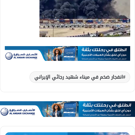
انفجار ضخم في ميناء شهيد رجائي الإيراني