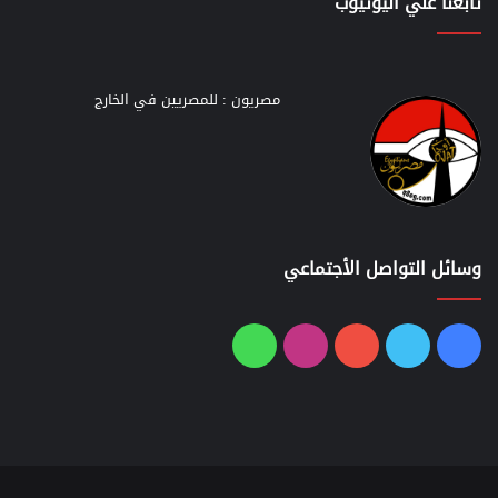
تابعنا علي اليوتيوب
مصريون : للمصريين في الخارج
وسائل التواصل الأجتماعي
فيسبوك
تويتر
يوتيوب
انستقرام
واتساب