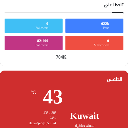
تابعنا علي
0
622k
Followers
Fans
82٬100
0
Followers
Subscribers
704K
الطقس
43
℃
Kuwait
43º - 38º
24%
1.74 كيلومتر/ساعة
سماء صافية