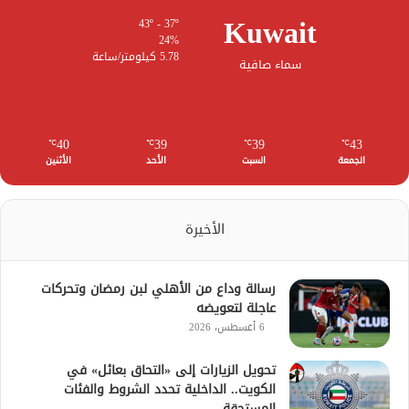
Kuwait
43º - 37º
24%
5.78 كيلومتر/ساعة
سماء صافية
40
39
39
43
℃
℃
℃
℃
الجمعة
السبت
الأحد
الأثنين
الأخيرة
رسالة وداع من الأهلي لبن رمضان وتحركات
عاجلة لتعويضه
6 أغسطس، 2026
تحويل الزيارات إلى «التحاق بعائل» في
الكويت.. الداخلية تحدد الشروط والفئات
المستحقة