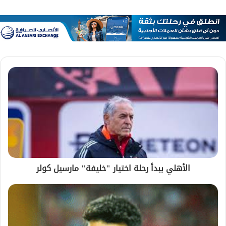
الأهلي يبدأ رحلة اختيار "خليفة" مارسيل كولر