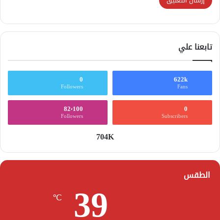
تابعنا علي
0
622k
Followers
Fans
82٬100
0
Followers
Subscribers
704K
الطقس
39
℃