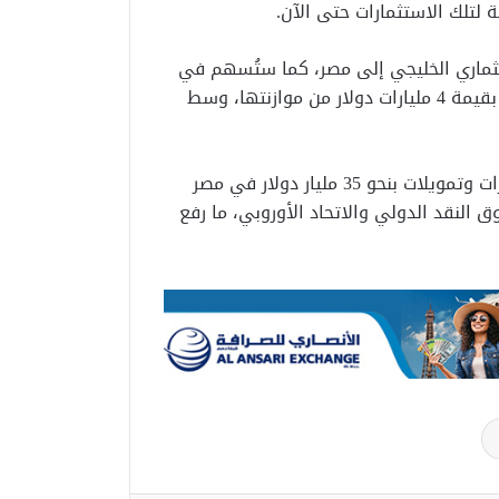
لتلك الاستثمارات حتى الآن.
تثماري الخليجي إلى مصر، كما ستُسهم في
تخفيف الأعباء المالية عن الحكومة المصرية بإلغاء التزام بقيمة 4 مليارات دولار من موازنتها، وسط
يُشار إلى أن هذه الخطوة تأتي بعد ضخ الإمارات استثمارات وتمويلات بنحو 35 مليار دولار في مصر
 النقد الدولي والاتحاد الأوروبي، ما رفع