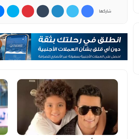
فيسبوك
تويتر
لينكدإن
بينتيريست
سكاي
شاركها