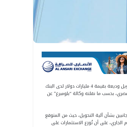
تجري الكويت محادثات متقدمة مع الحكومة المصرية لتحويل وديعة بقيمة 4 مليارات دولار لدى البنك
صري، بحسب ما نقلته وكالة “بلومبرغ” عن
انبين بشأن آلية التحويل، حيث من المتوقع
 الجاري، على أن تُوزع الاستثمارات على