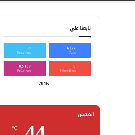
تابعنا علي
0
622k
Followers
Fans
82٬100
0
Followers
Subscribers
704K
الطقس
44
℃