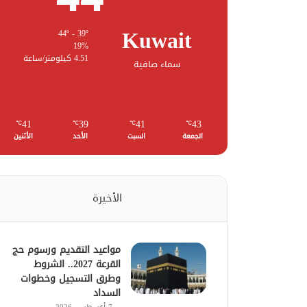
Kuwait
44º - 39º
19%
4.51 كيلومتر/ساعة
سماء صافية
41
39
41
43
℃
℃
℃
℃
الجمعة
السبت
الأحد
الأثنين
الأخيرة
مواعيد التقديم ورسوم حج
القرعة 2027.. الشروط
وطرق التسجيل وخطوات
السداد