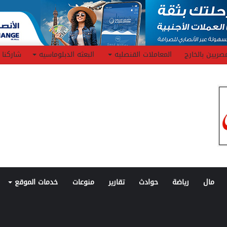
صريين بالخارج
المعاملات القنصليه
البعثه الدبلوماسيه
شاركنا
مال
رياضة
حوادث
تقارير
منوعات
خدمات الموقع