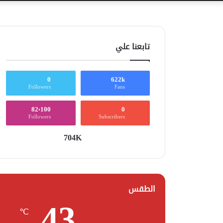
تابعنا علي
0
622k
Followers
Fans
82٬100
0
Followers
Subscribers
704K
الطقس
43
℃