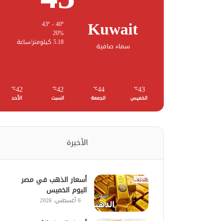
Kuwait
43º - 40º
20%
5.18 كيلومتر/ساعة
سماء صافية
42
42
44
43
℃
℃
℃
℃
الخميس
الجمعة
السبت
الأحد
الأخيرة
أسعار الذهب في مصر
اليوم الخميس
6 أغسطس، 2026