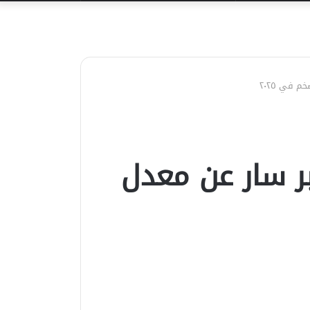
عن
 في ٢٠٢٥
بر سار عن معدل