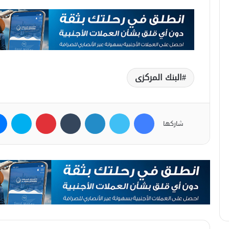
البنك المركزى
فيسبوك
تويتر
لينكدإن
بينتيريست
سكاي
شاركها