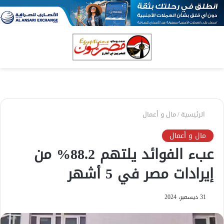
بحث
الق
عن
الرئيسية
/
مال و أعمال
مال و أعمال
عبء الفوائد يلتهم 88.2% من
إيرادات مصر في 5 أشهر
31 ديسمبر، 2024