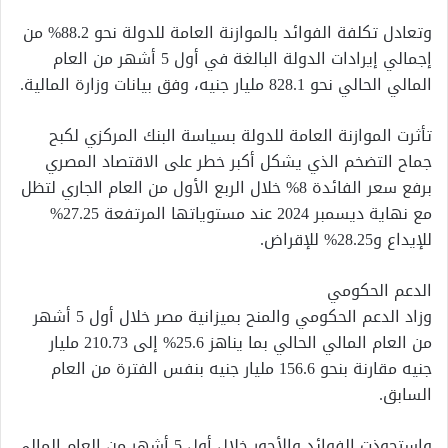
وتعادل تكلفة الفوائد بالموازنة العامة للدولة نحو 88.2% من
إجمالي إيرادات الدولة البالغة في أول 5 أشهر من العام
المالي الحالي نحو 828.1 مليار جنيه، وفق بيانات وزارة المالية.
تأثرت الموازنة العامة للدولة بسياسة البنك المركزي لكبح
جماح التضخم الذي يشكل أكبر خطر على الاقتصاد المصري
برفع سعر الفائدة 8% خلال الربع الأول من العام الجاري لتظل
مع نهاية ديسمبر 2024 عند مستوياتها المرتفعة 27.25%
للإيداع و28.25% للإقراض.
الدعم الحكومي
وزاد الدعم الحكومي والمنح بميزانية مصر خلال أول 5 أشهر
من العام المالي الحالي بما يناهز 25.6% إلى 210.73 مليار
جنيه مقارنة بنحو 156.6 مليار جنيه بنفس الفترة من العام
السابق.
واستحوذت الفوائد والأجور خلال أول 5 أشهر من العام المالي