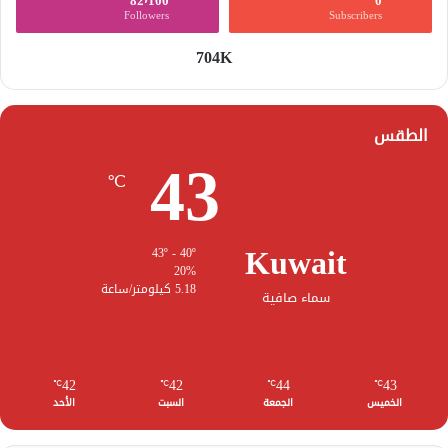
82٬100
0
Followers
Subscribers
704K
الطقس
43
℃
Kuwait
43º - 40º
20%
5.18 كيلومتر/ساعة
سماء صافية
42
42
44
43
℃
℃
℃
℃
الخميس
الجمعة
السبت
الأحد