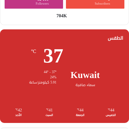
Followers
Subscribers
704K
الطقس
37
℃
Kuwait
44º - 37º
24%
5.91 كيلومتر/ساعة
سماء صافية
42
41
44
44
℃
℃
℃
℃
الخميس
الجمعة
السبت
الأحد