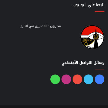
تابعنا علي اليوتيوب
مصريون : للمصريين في الخارج
وسائل التواصل الأجتماعي
فيسبوك
تويتر
يوتيوب
انستقرام
واتساب