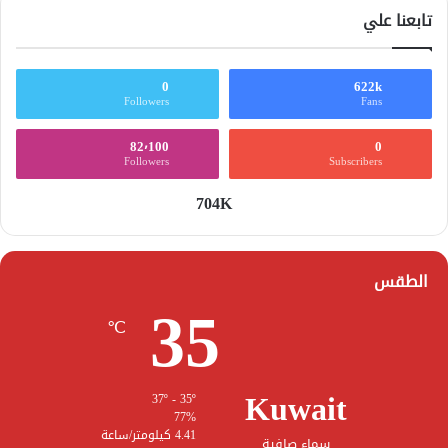
تابعنا علي
0
622k
Followers
Fans
82٬100
0
Followers
Subscribers
704K
الطقس
35
℃
Kuwait
37º - 35º
77%
4.41 كيلومتر/ساعة
سماء صافية