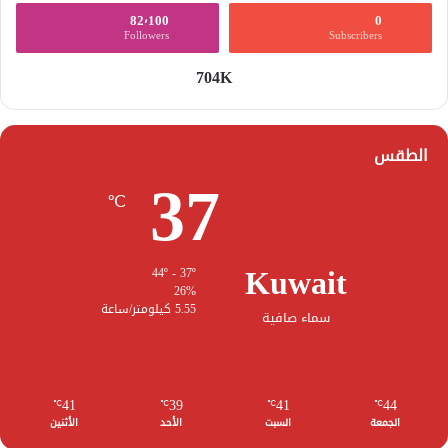
82٬100
0
Followers
Subscribers
704K
الطقس
37
℃
Kuwait
44º - 37º
26%
5.55 كيلومتر/ساعة
سماء صافية
41
39
41
44
℃
℃
℃
℃
الجمعة
السبت
الأحد
الأثنين