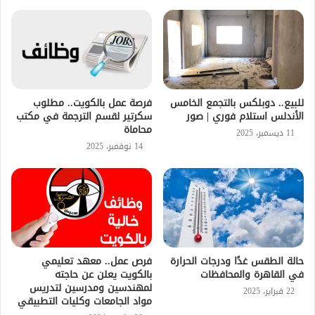
للبيع.. دوبلكس بالتجمع الخامس
فرصة عمل بالكويت.. مطلوب
الأندلس استلام فوري | صور
سكرتير لقسم الترجمة في مكتب
محاماة
11 ديسمبر، 2025
14 نوفمبر، 2025
حالة الطقس غدًا ودرجات الحرارة
فرص عمل.. معهد تعليمي
في القاهرة والمحافظات
بالكويت يعلن عن حاجته
لمهندسين ومدرسين لتدريس
22 فبراير، 2025
مواد الجامعات وكليات التطبيقي