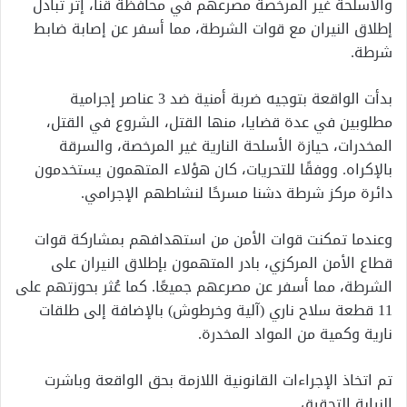
والأسلحة غير المرخصة مصرعهم في محافظة قنا، إثر تبادل
إطلاق النيران مع قوات الشرطة، مما أسفر عن إصابة ضابط
شرطة.
بدأت الواقعة بتوجيه ضربة أمنية ضد 3 عناصر إجرامية
مطلوبين في عدة قضايا، منها القتل، الشروع في القتل،
المخدرات، حيازة الأسلحة النارية غير المرخصة، والسرقة
بالإكراه. ووفقًا للتحريات، كان هؤلاء المتهمون يستخدمون
دائرة مركز شرطة دشنا مسرحًا لنشاطهم الإجرامي.
وعندما تمكنت قوات الأمن من استهدافهم بمشاركة قوات
قطاع الأمن المركزي، بادر المتهمون بإطلاق النيران على
الشرطة، مما أسفر عن مصرعهم جميعًا. كما عُثر بحوزتهم على
11 قطعة سلاح ناري (آلية وخرطوش) بالإضافة إلى طلقات
نارية وكمية من المواد المخدرة.
تم اتخاذ الإجراءات القانونية اللازمة بحق الواقعة وباشرت
النيابة التحقيق.