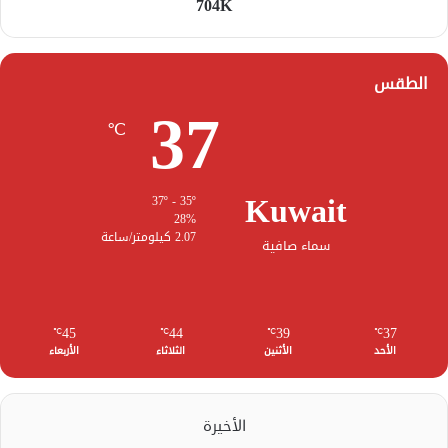
704K
الطقس
37
℃
Kuwait
37º - 35º
28%
2.07 كيلومتر/ساعة
سماء صافية
45
44
39
37
℃
℃
℃
℃
الأحد
الأثنين
الثلاثاء
الأربعاء
الأخيرة