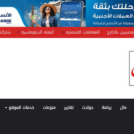
مصريين بالخارج
المعاملات القنصليه
البعثه الدبلوماسيه
شاركنا
مال
رياضة
حوادث
تقارير
منوعات
خدمات الموقع