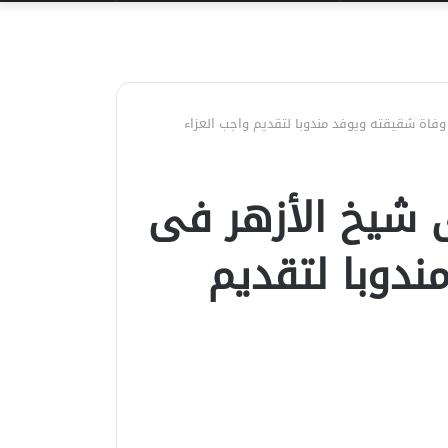
عن
اة شقيقته ويوفد مندوبا لتقديم واجب العزاء
 شيخ الأزهر فى
دوبا لتقديم