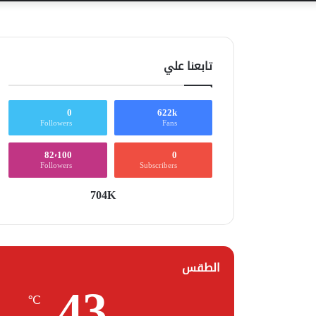
تابعنا علي
0
622k
Followers
Fans
82٬100
0
Followers
Subscribers
704K
الطقس
43
℃