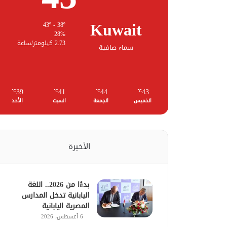
Kuwait
43º - 38º
28%
2.73 كيلومتر/ساعة
سماء صافية
39
41
44
43
℃
℃
℃
℃
الخميس
الجمعة
السبت
الأحد
الأخيرة
بدءًا من 2026.. اللغة
اليابانية تدخل المدارس
المصرية اليابانية
6 أغسطس، 2026