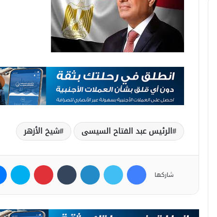
الرئيس عبد الفتاح السيسى
شيخ الأزهر
فيسبوك
تويتر
لينكدإن
بينتيريست
سكاي
شاركها