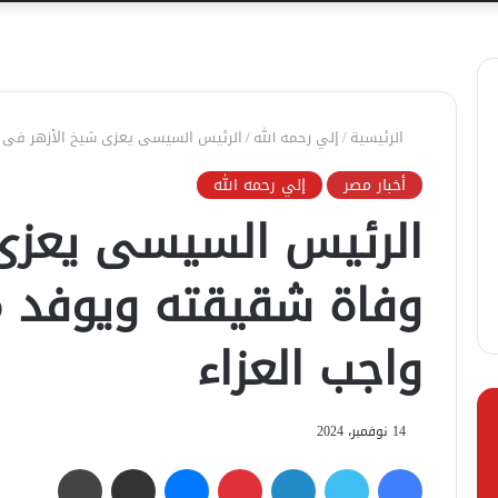
الرئيسية
/
إلي رحمه الله
/
الرئيس السيسى يعزى شيخ الأزهر فى وف
أخبار مصر
إلي رحمه الله
الرئيس السيسى يعزى
وفاة شقيقته ويوفد من
واجب العزاء
14 نوفمبر، 2024
فيسبوك
تويتر
لينكدإن
بينتيريست
ماسنجر
مشاركة عبر البريد
طباعة