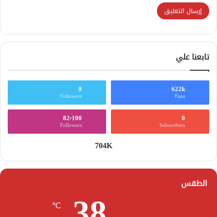
تابعنا علي
0
622k
Followers
Fans
82٬100
0
Followers
Subscribers
704K
الطقس
38
℃