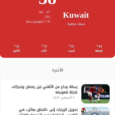
Kuwait
44º - 37º
23%
5.32 كيلومتر/ساعة
سماء صافية
41
39
41
44
℃
℃
℃
℃
الجمعة
السبت
الأحد
الأثنين
الأخيرة
رسالة وداع من الأهلي لبن رمضان وتحركات
عاجلة لتعويضه
6 أغسطس، 2026
تحويل الزيارات إلى «التحاق بعائل» في