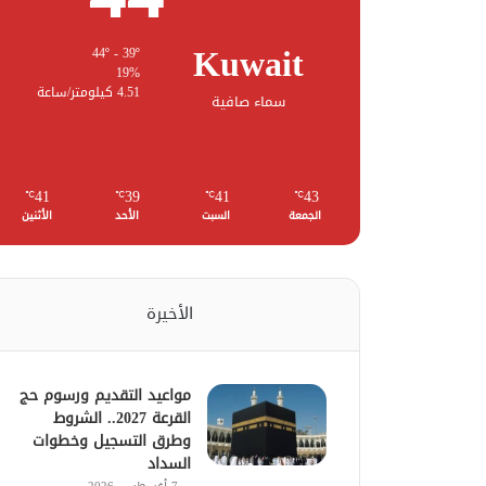
Kuwait
44º - 39º
19%
4.51 كيلومتر/ساعة
سماء صافية
41
39
41
43
℃
℃
℃
℃
الجمعة
السبت
الأحد
الأثنين
الأخيرة
مواعيد التقديم ورسوم حج
القرعة 2027.. الشروط
وطرق التسجيل وخطوات
السداد