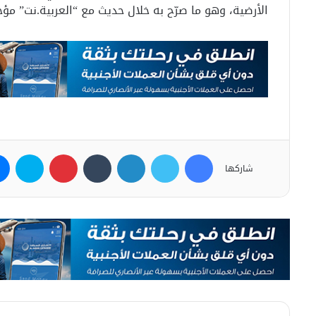
الأرضية، وهو ما صرّح به خلال حديث مع “العربية.نت” مؤخر
فيسبوك
تويتر
لينكدإن
بينتيريست
سكاي
شاركها