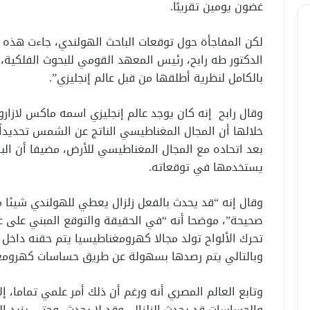
غضون يومين تقريبًا.
لكن المفاجأة حول توقعات الباحث الهولندي، جاءت هذه 
الدكتور طه رابح، رئيس المعهد القومي للبحوث الفلكية،
بالكامل لنظرية أطلقها من قبل عالم إنجليزي”.
وقال رابح إنه كان يوجد عالم إنجليزي اسمه ماكس لازارو
خلالها أن المجال المغناطيسي الناتج عن الشمس تحديدا
بعد اتحاده مع المجال المغناطيسي للأرض، مضيفا أن البا
يستخدمها في توقعاته.
وقال إنه “قد يحدث بالفعل زلزال يعطي للهولندي شيئا
صحيحة”، موضحا أنه “في الحقيقة والتوقع المبني على عل
تحرك الألواح تولد مجالا كهرومغناطيسيا يتم حقنه داخل ط
وبالتالي يتم رصدها بسهولة عن طريق حساسات كهرومغناط
وتابع العالم المصري أنه ورغم أن ذلك أمر علمي تماما، 
والحساسات قد يحدث الزلزال، وقد لا يحدث، وحتى يزيد التن