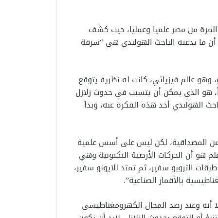
المرة من مصر علميا وعمليا، حيث كشف
 أن ما يدعيه الباحث الهولندي هي “سرقة
، وهو عالم فيزيائي، كانت له نظرية يتوقع
ً، هو الذي يمكن أن يتسبب في حدوث زلازل
حث الهولندي أخد هذه الفكرة عنه، وبدأ
 من المصداقية، لكن ليس على أسس علمية
م هو أن الحركات الأرضية التكتونية وهي
بقات التروبو سفير، ثم تمتد للايونو سفير،
يسية بالأقمار الصناعية”.
إلا أنه وعند رصد المجال الكهرومغناطيسي
بؤ أو التوقع بحدوث الزلازل، لابد أن نكون