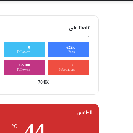
تابعنا علي
0
622k
Followers
Fans
82٬100
0
Followers
Subscribers
704K
الطقس
44
℃