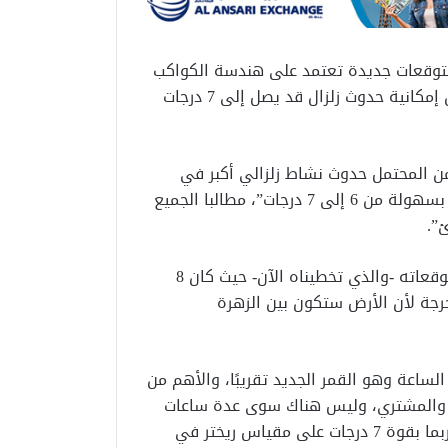
 بتوقعات جديدة تعتمد على هندسة الكواكب
التي تشهدها سماء الكرة الأرضية هذه الأيام، محذراً من إمكانية حدوث زلزال قد يصل إلى 7 درجات
 المحتمل حدوث نشاط زلزالي أكبر في
الأيام المقبلة، مضيفا أنه يمكن أن يصل النشاط الزلزالي بسهولة من 6 إلى 7 درجات”، مطالبا الجميع
”.
وحدد الباحث الهولندي التاريخ الذي يمكن أن تحدث فيه توقعاته -والذي تخطيناه الآن- حيث كان 8
رجة لأن الأرض ستكون بين الزهرة
لساعة وهو القمر الجديد تقريبًا، والأهم من
رة والمشتري، وليس هناك سوى عدة ساعات
بينهما، ونتيجة لذلك يمكننا أن نرى زلزالًا أعلى بقوة 6، وربما بقوة 7 درجات على مقياس ريختر في