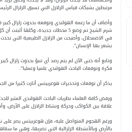
مرتبطين بشبكات قياس الزلازل التي تسبق الزلزال الرئيس
وأضاف أن ما زعمه الهولندي وتوقعه بحدوث زلزال كبير في م
شرم الشيخ تم وضع 5 محطات جديدة، وكلها أ
في الاضمحلال، وأصبحت من الزلازل الطبيعية التي تحدث يو
يشعر بها الإنسان”.
وتابع أنه حتى الآن لم يتم رصد أي تنبؤ بحدوث زلزال كبير
فكرة وتوقعات الباحث الهولندي علميا وعمليا”.
يذكر أن توقعات وتحذيرات هوغربيتس أثارت كثيرا من الجد
ورفض كافة العلماء نظريات الباحث الهولندي المثير للجدل،
علاقة بين الكواكب وحركة ونشاط الزلازل على الأرض، وأنه
ورغم الهجوم المتواصل عليه، فإن هوغربيتس يصر على نظ
بالأرض وبالأنشطة الزلزالية التى تضربها، وهي ما سمّاه