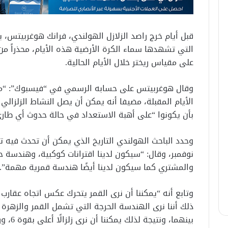
قبل أيام خرج راصد الزلازل الهولندي، فرانك هوغربيتس،
على مقياس ريختر خلال الأيام الحالية.
وقال هوغربيتس على حسابه الرسمي في “فيسبوك”: “من
بأن يكونوا “على أهبة الاستعداد في حالة حدوث أي طارئ
نوفمبر، وقال: “سيكون لدينا اقترانات كوكبية، وهندسة ح
والمشتري كما سيكون لدينا أيضًا هندسة قمرية مهمة”.
وتابع أنه “يمكننا أن نرى القمر يتحرك عكس اتجاه عقارب ا
ذلك أننا نرى الهندسة الحرجة التي تشمل القمر والزه