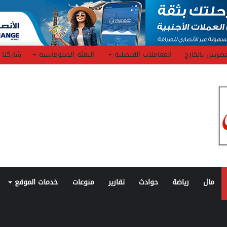
صريين بالخارج
المعاملات القنصليه
البعثه الدبلوماسيه
شاركنا
مال
رياضة
حوادث
تقارير
منوعات
خدمات الموقع