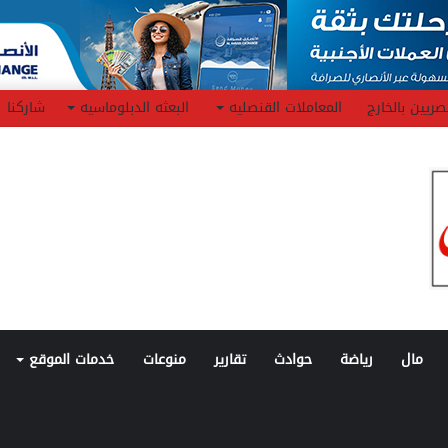
صريين بالخارج
المعاملات القنصليه
البعثه الدبلوماسيه
شاركنا
مال
رياضة
حوادث
تقارير
منوعات
خدمات الموقع