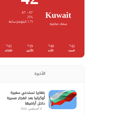
Kuwait
42º - 42º
25%
1.75 كيلومتر/ساعة
سماء صافية
45
39
40
42
℃
℃
℃
℃
السبت
الأحد
الأثنين
الثلاثاء
الأخيرة
بلغاريا تستدعي سفيرة
أوكرانيا بعد انفجار مسيرة
داخل أراضيها
8 أغسطس، 2026