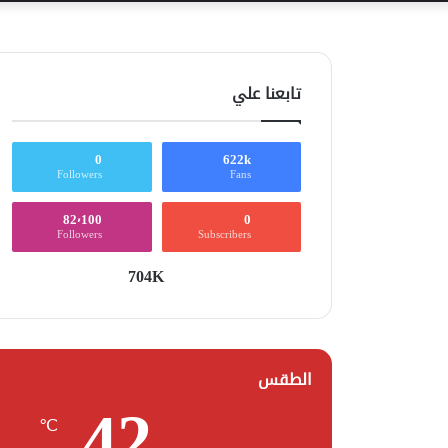
تابعنا علي
0
622k
Followers
Fans
82٬100
0
Followers
Subscribers
704K
الطقس
42
℃