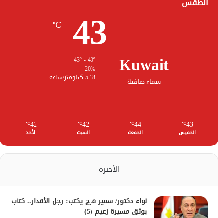
الطقس
43
℃
Kuwait
43º - 40º
20%
5.18 كيلومتر/ساعة
سماء صافية
42
42
44
43
℃
℃
℃
℃
الخميس
الجمعة
السبت
الأحد
الأخيرة
لواء دكتور/ سمير فرج يكتب: رجل الأقدار.. كتاب
يوثق مسيرة زعيم (5)