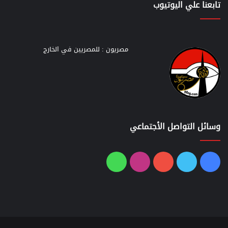
تابعنا علي اليوتيوب
مصريون : للمصريين في الخارج
وسائل التواصل الأجتماعي
فيسبوك
تويتر
يوتيوب
انستقرام
واتساب