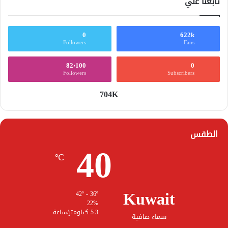
تابعنا علي
0
622k
Followers
Fans
82٬100
0
Followers
Subscribers
704K
الطقس
40
℃
Kuwait
42º - 36º
22%
5.3 كيلومتر/ساعة
سماء صافية