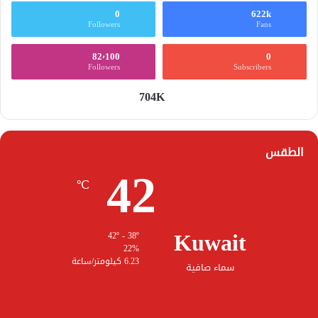
0
622k
Followers
Fans
82٬100
0
Followers
Subscribers
704K
الطقس
42
℃
Kuwait
42º - 38º
22%
6.23 كيلومتر/ساعة
سماء صافية