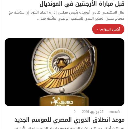
قبل مباراة الأرجنتين في المونديال
قال المهندس هاني أبوريدة رئيس مجلس إدارة اتحاد الكرة إن علاقته مع
حسام حسن المدير الفني للمنتخب الوطني قائمة منذ…
أكمل القراءة »
mostafa
27 يوليو، 2026
0
موعد انطلاق الدوري المصري للموسم الجديد
توجهت أنظار جماهير الكرة المصرية صوب اتحاد الكرة ورابطة الأندية،