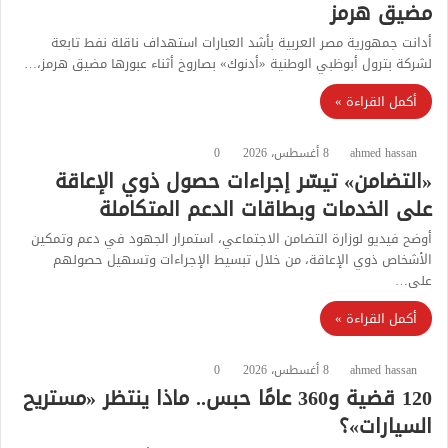
مضيق هرمز
أدانت جمهورية مصر العربية بأشد العبارات استهداف ناقلة نفط تابعة
لشركة بترول أبوظبي الوطنية «أدنوك» بصاروخ أثناء عبورها مضيق هرمز،…
أكمل القراءة »
ahmed hassan
8 أغسطس، 2026
0
«التضامن» تيسّر إجراءات حصول ذوي الإعاقة
على الخدمات وبطاقات الدعم المتكاملة
أوضح فيديو لوزارة التضامن الاجتماعي، استمرار الجهود في دعم وتمكين
الأشخاص ذوي الإعاقة، من خلال تبسيط الإجراءات وتسهيل حصولهم
على…
أكمل القراءة »
ahmed hassan
8 أغسطس، 2026
0
120 قضية و360 عامًا حبس.. ماذا ينتظر «مستريح
السيارات»؟