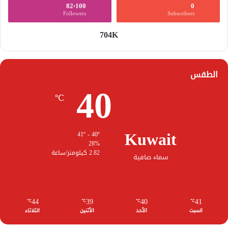
82٬100
0
Followers
Subscribers
704K
الطقس
40
℃
Kuwait
41º - 40º
28%
2.82 كيلومتر/ساعة
سماء صافية
44
39
40
41
℃
℃
℃
℃
السبت
الأحد
الأثنين
الثلاثاء