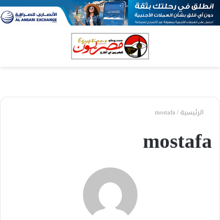
بحث
الق
عن
الرئيسية
/
mostafa
mostafa