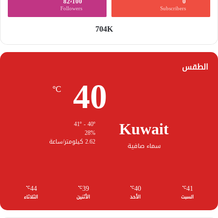
82٬100
0
Followers
Subscribers
704K
الطقس
40
℃
Kuwait
41º - 40º
28%
2.62 كيلومتر/ساعة
سماء صافية
44
39
40
41
℃
℃
℃
℃
السبت
الأحد
الأثنين
الثلاثاء