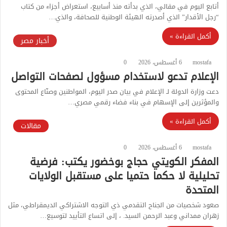
أتابع اليوم في مقالي، الذي بدأته منذ أسابيع، استعراض أجزاء من كتاب
“رجل الأقدار” الذي أصدرته الهيئة الوطنية للصحافة، والذي…
أكمل القراءة »
أخبار مصر
mostafa
6 أغسطس، 2026
0
الإعلام تدعو لاستخدام مسؤول لصفحات التواصل
دعت وزارة الدولة لـ الإعلام في بيان صدر اليوم، المواطنين وصنّاع المحتوى
والمؤثرين إلى الإسهام في بناء فضاء رقمي مصري…
أكمل القراءة »
مقالات
mostafa
6 أغسطس، 2026
0
المفكر الكويتي حجاج بوخضور يكتب: فرضية
تحليلية لا حكما حتميا على مستقبل الولايات
المتحدة
صعود شخصيات من الجناح التقدمي ذي التوجه الاشتراكي الديمقراطي، مثل
زهران ممداني وعبد الرحمن السيد. ، إلى اتساع التأييد لتوسيع…