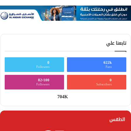
تابعنا علي
0
622k
Followers
Fans
82٬100
0
Followers
Subscribers
704K
الطقس