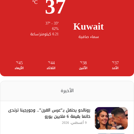
37
℃
Kuwait
37º - 35º
62%
6.21 كيلومتر/ساعة
سماء صافية
45
44
38
37
℃
℃
℃
℃
الأحد
الأثنين
الثلاثاء
الأربعاء
الأخيرة
رونالدو يحتفل بـ”عرس القرن”.. وجورجينا ترتدى
خاتما بقيمة 6 ملايين يورو
9 أغسطس، 2026