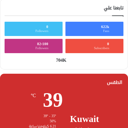
تابعنا علي
0
622k
Followers
Fans
82٬100
0
Followers
Subscribers
704K
الطقس
39
℃
Kuwait
39º - 35º
50%
6.21 كيلومتر/ساعة