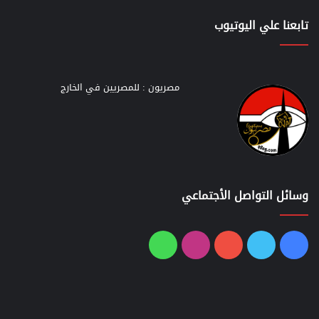
تابعنا علي اليوتيوب
مصريون : للمصريين في الخارج
وسائل التواصل الأجتماعي
فيسبوك
تويتر
يوتيوب
انستقرام
واتساب