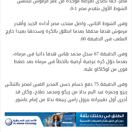
مصر، كما تصدى لفرصة مؤكدة من عمر مرموش لينتهى
الشوط الأول بتقدم مصر 1-0.
وفى الشوط الثانى، واصل منتخب مصر أداءه الجيد وأهدر
مرموش هدفا محققا بعدما انطلق بالكرة وسددها بعيدا خارج
الملعب فى الدقيقة 60.
وفى الدقيقة 67 سجل محمد هانى هدفا ذاتيا فى مرماه،
بعدما حوّل كرة عرضية أرضية بالخطأ فى مرماه بعد ضغط
قوى من لوكاكاو عليه.
وفى الدقيقة 75 دفع حسام حسن المدير الفنى لمصر بالثنائى
زيزو وحمزة عبد اليم بدلا من زيكو ومحمد صلاح، وكان قد
أجرى أول تغييراته بنزول رامى ربيعة بدلا من إمام عاشور.