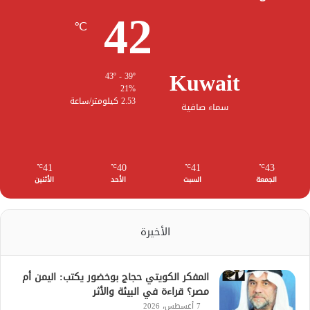
42
℃
Kuwait
43º - 39º
21%
2.53 كيلومتر/ساعة
سماء صافية
41
40
41
43
℃
℃
℃
℃
الجمعة
السبت
الأحد
الأثنين
الأخيرة
المفكر الكويتي حجاج بوخضور يكتب: اليمن أم
مصر؟ قراءة في البيئة والأثر
7 أغسطس، 2026